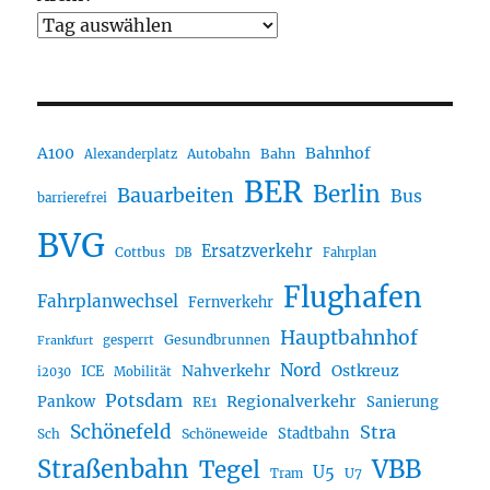
A100
Bahnhof
Autobahn
Bahn
Alexanderplatz
BER
Berlin
Bauarbeiten
Bus
barrierefrei
BVG
Ersatzverkehr
Cottbus
DB
Fahrplan
Flughafen
Fahrplanwechsel
Fernverkehr
Hauptbahnhof
Gesundbrunnen
gesperrt
Frankfurt
Nord
Nahverkehr
Ostkreuz
ICE
i2030
Mobilität
Potsdam
Regionalverkehr
Pankow
Sanierung
RE1
Schönefeld
Stra
Stadtbahn
Sch
Schöneweide
Straßenbahn
VBB
Tegel
U5
U7
Tram