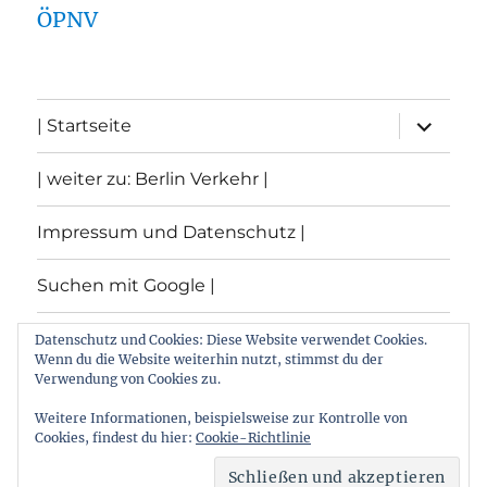
ÖPNV
Unterme
| Startseite
öffnen
| weiter zu: Berlin Verkehr |
Impressum und Datenschutz |
Suchen mit Google |
Themen
Datenschutz und Cookies: Diese Website verwendet Cookies.
Wenn du die Website weiterhin nutzt, stimmst du der
Verwendung von Cookies zu.
Archiv
Weitere Informationen, beispielsweise zur Kontrolle von
Cookies, findest du hier:
Cookie-Richtlinie
Archiv von: Berlin:Verkehr
Stolz präsentiert von
WordPress