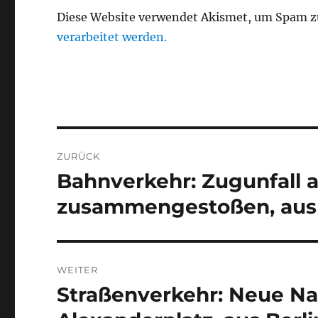
Diese Website verwendet Akismet, um Spam z
verarbeitet werden.
Beitragsnavigation
ZURÜCK
Bahnverkehr: Zugunfall
Vorheriger
Beitrag:
zusammengestoßen, aus 
WEITER
Straßenverkehr: Neue N
Nächster
Beitrag: