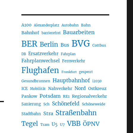
A100
Autobahn
Bahn
Alexanderplatz
Bauarbeiten
Bahnhof
barrierefrei
BVG
BER
Berlin
Bus
Cottbus
Ersatzverkehr
DB
Fahrplan
Fahrplanwechsel
Fernverkehr
Flughafen
gesperrt
Frankfurt
Hauptbahnhof
Gesundbrunnen
i2030
Nord
Nahverkehr
Ostkreuz
ICE
Mobilität
Potsdam
Regionalverkehr
Pankow
RE1
Schönefeld
Sanierung
Sch
Schöneweide
Straßenbahn
Stra
Stadtbahn
VBB
Tegel
ÖPNV
U5
U7
Tram