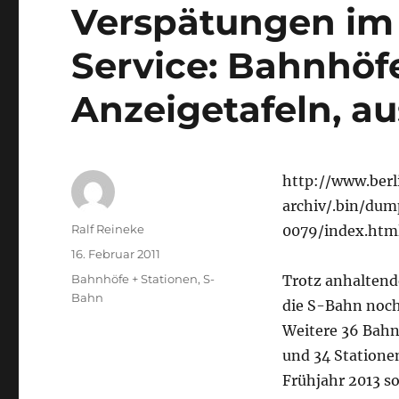
Verspätungen im 
Service: Bahnhöf
Anzeigetafeln, au
http://www.berl
archiv/.bin/dump
Autor
Ralf Reineke
0079/index.htm
Veröffentlicht
16. Februar 2011
am
Kategorien
Bahnhöfe + Stationen
,
S-
Trotz anhaltend
Bahn
die S-Bahn noch 
Weitere 36 Bah
und 34 Statione
Frühjahr 2013 s