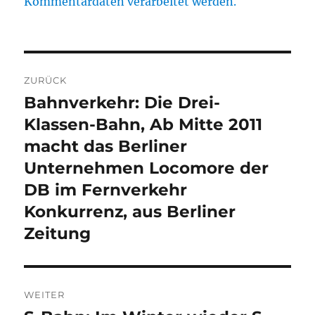
Kommentardaten verarbeitet werden.
Beitragsnavigation
ZURÜCK
Bahnverkehr: Die Drei-
Vorheriger
Beitrag:
Klassen-Bahn, Ab Mitte 2011
macht das Berliner
Unternehmen Locomore der
DB im Fernverkehr
Konkurrenz, aus Berliner
Zeitung
WEITER