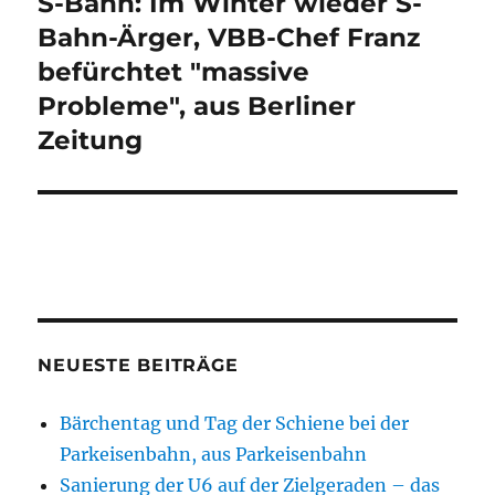
S-Bahn: Im Winter wieder S-
Nächster
Beitrag:
Bahn-Ärger, VBB-Chef Franz
befürchtet "massive
Probleme", aus Berliner
Zeitung
NEUESTE BEITRÄGE
Bärchentag und Tag der Schiene bei der
Parkeisenbahn, aus Parkeisenbahn
Sanierung der U6 auf der Zielgeraden – das