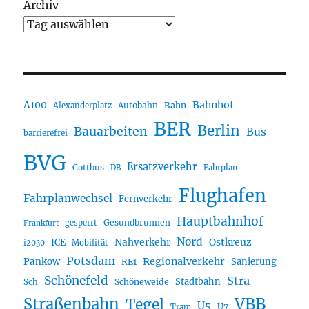
Archiv
A100
Bahnhof
Autobahn
Bahn
Alexanderplatz
BER
Berlin
Bauarbeiten
Bus
barrierefrei
BVG
Ersatzverkehr
Cottbus
DB
Fahrplan
Flughafen
Fahrplanwechsel
Fernverkehr
Hauptbahnhof
Gesundbrunnen
gesperrt
Frankfurt
Nord
Nahverkehr
Ostkreuz
ICE
i2030
Mobilität
Potsdam
Regionalverkehr
Pankow
Sanierung
RE1
Schönefeld
Stra
Stadtbahn
Sch
Schöneweide
Straßenbahn
VBB
Tegel
U5
U7
Tram