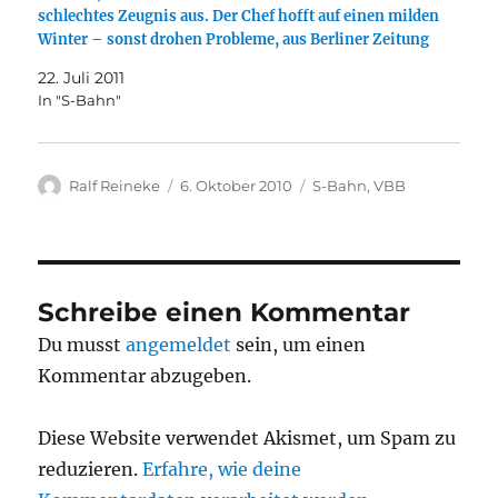
schlechtes Zeugnis aus. Der Chef hofft auf einen milden
Winter – sonst drohen Probleme, aus Berliner Zeitung
22. Juli 2011
In "S-Bahn"
Autor
Veröffentlicht
Kategorien
Ralf Reineke
6. Oktober 2010
S-Bahn
,
VBB
am
Schreibe einen Kommentar
Du musst
angemeldet
sein, um einen
Kommentar abzugeben.
Diese Website verwendet Akismet, um Spam zu
reduzieren.
Erfahre, wie deine