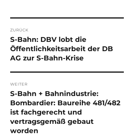
Beitragsnavigation
ZURÜCK
S-Bahn: DBV lobt die
Vorheriger
Beitrag:
Öffentlichkeitsarbeit der DB
AG zur S-Bahn-Krise
WEITER
S-Bahn + Bahnindustrie:
Nächster
Beitrag:
Bombardier: Baureihe 481/482
ist fachgerecht und
vertragsgemäß gebaut
worden