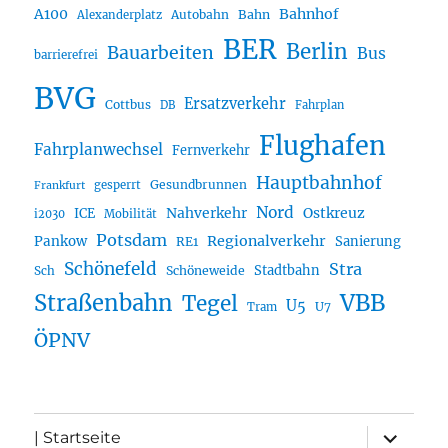
A100
Bahnhof
Autobahn
Bahn
Alexanderplatz
BER
Berlin
Bauarbeiten
Bus
barrierefrei
BVG
Ersatzverkehr
Cottbus
DB
Fahrplan
Flughafen
Fahrplanwechsel
Fernverkehr
Hauptbahnhof
Gesundbrunnen
gesperrt
Frankfurt
Nord
Nahverkehr
Ostkreuz
ICE
i2030
Mobilität
Potsdam
Regionalverkehr
Pankow
Sanierung
RE1
Schönefeld
Stra
Stadtbahn
Sch
Schöneweide
Straßenbahn
VBB
Tegel
U5
U7
Tram
ÖPNV
Unterme
| Startseite