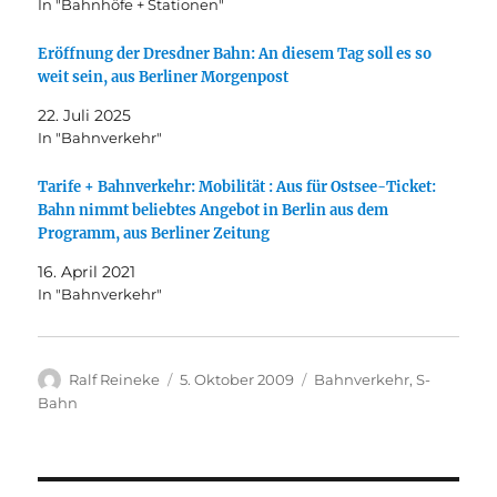
In "Bahnhöfe + Stationen"
Eröffnung der Dresdner Bahn: An diesem Tag soll es so
weit sein, aus Berliner Morgenpost
22. Juli 2025
In "Bahnverkehr"
Tarife + Bahnverkehr: Mobilität : Aus für Ostsee-Ticket:
Bahn nimmt beliebtes Angebot in Berlin aus dem
Programm, aus Berliner Zeitung
16. April 2021
In "Bahnverkehr"
Autor
Veröffentlicht
Kategorien
Ralf Reineke
5. Oktober 2009
Bahnverkehr
,
S-
am
Bahn