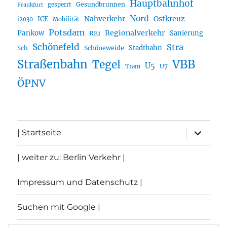
Hauptbahnhof
Gesundbrunnen
gesperrt
Frankfurt
Nord
Nahverkehr
Ostkreuz
ICE
i2030
Mobilität
Potsdam
Regionalverkehr
Pankow
Sanierung
RE1
Schönefeld
Stra
Stadtbahn
Sch
Schöneweide
Straßenbahn
VBB
Tegel
U5
U7
Tram
ÖPNV
Unterme
| Startseite
öffnen
| weiter zu: Berlin Verkehr |
Impressum und Datenschutz |
Suchen mit Google |