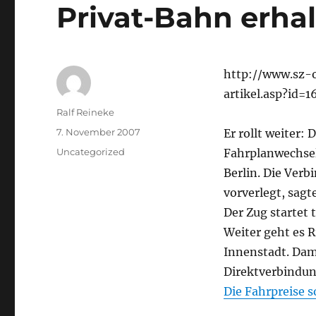
Privat-Bahn erhal
http://www.sz-o
artikel.asp?id=1
Autor
Ralf Reineke
Veröffentlicht
7. November 2007
Er rollt weiter:
am
Kategorien
Uncategorized
Fahrplanwechsel
Berlin. Die Verb
vorverlegt, sagt
Der Zug startet 
Weiter geht es R
Innenstadt. Dam
Direktverbindun
Die Fahrpreise s