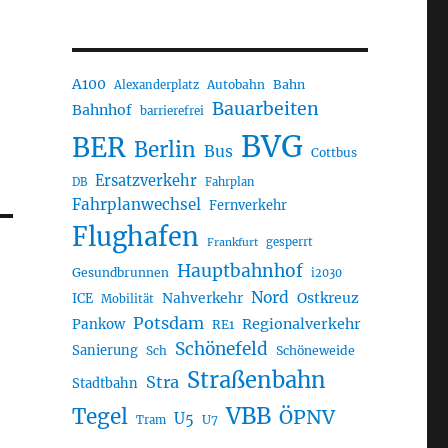
A100
Autobahn
Bahn
Alexanderplatz
Bauarbeiten
Bahnhof
barrierefrei
BVG
BER
Berlin
Bus
Cottbus
Ersatzverkehr
DB
Fahrplan
Fahrplanwechsel
Fernverkehr
Flughafen
gesperrt
Frankfurt
Hauptbahnhof
Gesundbrunnen
i2030
Nord
Nahverkehr
Ostkreuz
ICE
Mobilität
Potsdam
Regionalverkehr
Pankow
RE1
Schönefeld
Sanierung
Sch
Schöneweide
Straßenbahn
Stra
Stadtbahn
VBB
Tegel
ÖPNV
U5
U7
Tram