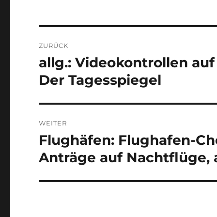
Beitragsnavigation
ZURÜCK
allg.: Videokontrollen a
Vorheriger
Beitrag:
Der Tagesspiegel
WEITER
Flughäfen: Flughafen-Ch
Nächster
Beitrag:
Anträge auf Nachtflüge,