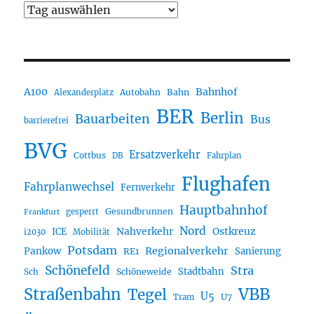
A100
Bahnhof
Autobahn
Bahn
Alexanderplatz
BER
Berlin
Bauarbeiten
Bus
barrierefrei
BVG
Ersatzverkehr
Cottbus
DB
Fahrplan
Flughafen
Fahrplanwechsel
Fernverkehr
Hauptbahnhof
Gesundbrunnen
gesperrt
Frankfurt
Nord
Nahverkehr
Ostkreuz
ICE
i2030
Mobilität
Potsdam
Regionalverkehr
Pankow
Sanierung
RE1
Schönefeld
Stra
Stadtbahn
Sch
Schöneweide
Straßenbahn
VBB
Tegel
U5
U7
Tram