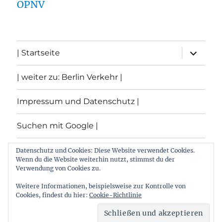
ÖPNV
Unterme
| Startseite
öffnen
| weiter zu: Berlin Verkehr |
Impressum und Datenschutz |
Suchen mit Google |
Themen
Datenschutz und Cookies: Diese Website verwendet Cookies.
Wenn du die Website weiterhin nutzt, stimmst du der
Verwendung von Cookies zu.
Archiv
Weitere Informationen, beispielsweise zur Kontrolle von
Cookies, findest du hier:
Cookie-Richtlinie
Archiv von: Berlin:Verkehr
Stolz präsentiert von
WordPress