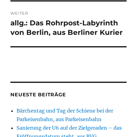
WEITER
allg.: Das Rohrpost-Labyrinth
Nächster
Beitrag:
von Berlin, aus Berliner Kurier
NEUESTE BEITRÄGE
Bärchentag und Tag der Schiene bei der
Parkeisenbahn, aus Parkeisenbahn
Sanierung der U6 auf der Zielgeraden – das
Eröffnungsdatum steht, aus BVG