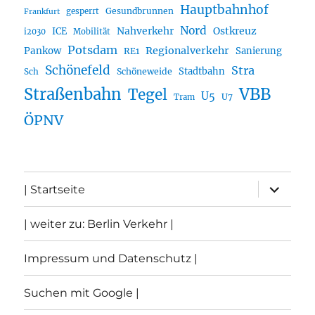
Hauptbahnhof
Gesundbrunnen
gesperrt
Frankfurt
Nord
Nahverkehr
Ostkreuz
ICE
i2030
Mobilität
Potsdam
Regionalverkehr
Pankow
Sanierung
RE1
Schönefeld
Stra
Stadtbahn
Sch
Schöneweide
Straßenbahn
VBB
Tegel
U5
U7
Tram
ÖPNV
Unterme
| Startseite
öffnen
| weiter zu: Berlin Verkehr |
Impressum und Datenschutz |
Suchen mit Google |