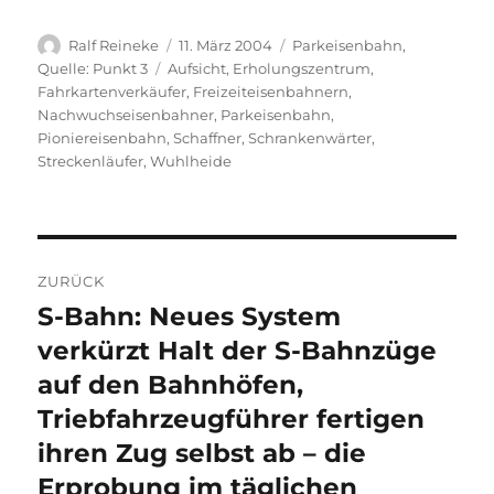
Autor
Veröffentlicht
Kategorien
Ralf Reineke
11. März 2004
Parkeisenbahn
,
am
Schlagwörter
Quelle: Punkt 3
Aufsicht
,
Erholungszentrum
,
Fahrkartenverkäufer
,
Freizeiteisenbahnern
,
Nachwuchseisenbahner
,
Parkeisenbahn
,
Pioniereisenbahn
,
Schaffner
,
Schrankenwärter
,
Streckenläufer
,
Wuhlheide
Beitragsnavigation
ZURÜCK
S-Bahn: Neues System
Vorheriger
Beitrag:
verkürzt Halt der S-Bahnzüge
auf den Bahnhöfen,
Triebfahrzeugführer fertigen
ihren Zug selbst ab – die
Erprobung im täglichen