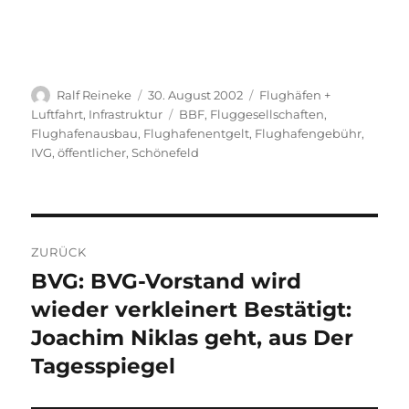
Autor
Veröffentlicht
Kategorien
Ralf Reineke
30. August 2002
Flughäfen +
am
Schlagwörter
Luftfahrt
,
Infrastruktur
BBF
,
Fluggesellschaften
,
Flughafenausbau
,
Flughafenentgelt
,
Flughafengebühr
,
IVG
,
öffentlicher
,
Schönefeld
Beitragsnavigation
ZURÜCK
BVG: BVG-Vorstand wird
Vorheriger
Beitrag:
wieder verkleinert Bestätigt:
Joachim Niklas geht, aus Der
Tagesspiegel