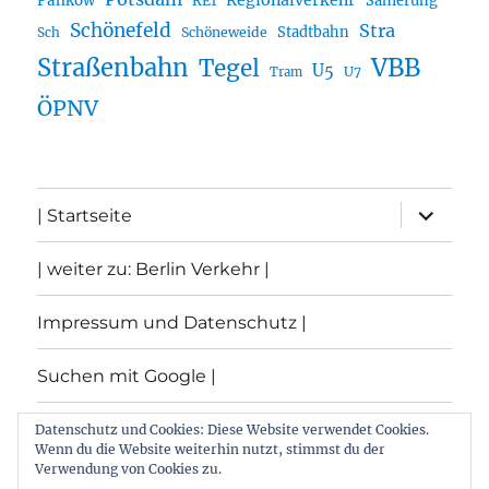
Regionalverkehr
Pankow
Sanierung
RE1
Schönefeld
Stra
Stadtbahn
Sch
Schöneweide
Straßenbahn
VBB
Tegel
U5
U7
Tram
ÖPNV
Unterme
| Startseite
öffnen
| weiter zu: Berlin Verkehr |
Impressum und Datenschutz |
Suchen mit Google |
Themen
Datenschutz und Cookies: Diese Website verwendet Cookies.
Wenn du die Website weiterhin nutzt, stimmst du der
Verwendung von Cookies zu.
Archiv