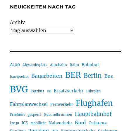
NEUIGKEITEN NACH TAG
Archiv
A100
Bahnhof
Autobahn
Bahn
Alexanderplatz
BER
Berlin
Bauarbeiten
Bus
barrierefrei
BVG
Ersatzverkehr
Cottbus
DB
Fahrplan
Flughafen
Fahrplanwechsel
Fernverkehr
Hauptbahnhof
Gesundbrunnen
gesperrt
Frankfurt
Nord
Nahverkehr
Ostkreuz
ICE
i2030
Mobilität
Potsdam