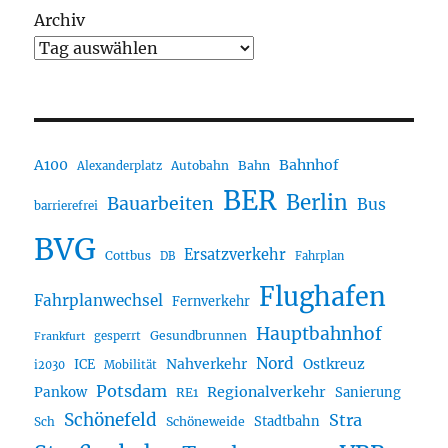
Archiv
A100
Bahnhof
Autobahn
Bahn
Alexanderplatz
BER
Berlin
Bauarbeiten
Bus
barrierefrei
BVG
Ersatzverkehr
Cottbus
DB
Fahrplan
Flughafen
Fahrplanwechsel
Fernverkehr
Hauptbahnhof
Gesundbrunnen
gesperrt
Frankfurt
Nord
Nahverkehr
Ostkreuz
ICE
i2030
Mobilität
Potsdam
Regionalverkehr
Pankow
Sanierung
RE1
Schönefeld
Stra
Stadtbahn
Sch
Schöneweide