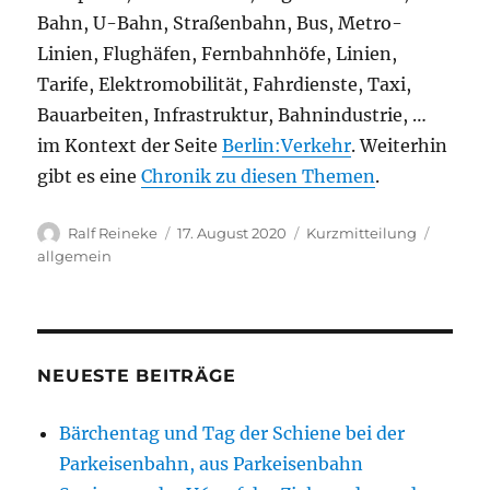
Bahn, U-Bahn, Straßenbahn, Bus, Metro-
Linien, Flughäfen, Fernbahnhöfe, Linien,
Tarife, Elektromobilität, Fahrdienste, Taxi,
Bauarbeiten, Infrastruktur, Bahnindustrie, …
im Kontext der Seite
Berlin:Verkehr
. Weiterhin
gibt es eine
Chronik zu diesen Themen
.
Autor
Veröffentlicht
Format
Katego
Ralf Reineke
17. August 2020
Kurzmitteilung
am
allgemein
NEUESTE BEITRÄGE
Bärchentag und Tag der Schiene bei der
Parkeisenbahn, aus Parkeisenbahn