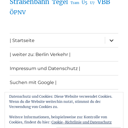
Straßenbahn
VBB
Tegel
U5
U7
Tram
ÖPNV
Unterme
| Startseite
öffnen
| weiter zu: Berlin Verkehr |
Impressum und Datenschutz |
Suchen mit Google |
Themen
Datenschutz und Cookies: Diese Website verwendet Cookies.
Wenn du die Website weiterhin nutzt, stimmst du der
Verwendung von Cookies zu.
Archiv
Weitere Informationen, beispielsweise zur Kontrolle von
Cookies, findest du hier:
Cookie-Richtlinie und Datenschutz