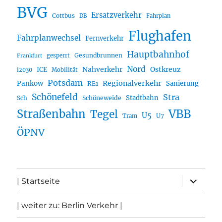
BVG
Ersatzverkehr
Cottbus
DB
Fahrplan
Flughafen
Fahrplanwechsel
Fernverkehr
Hauptbahnhof
Gesundbrunnen
gesperrt
Frankfurt
Nord
Nahverkehr
Ostkreuz
ICE
i2030
Mobilität
Potsdam
Regionalverkehr
Pankow
Sanierung
RE1
Schönefeld
Stra
Stadtbahn
Sch
Schöneweide
Straßenbahn
VBB
Tegel
U5
U7
Tram
ÖPNV
Unterme
| Startseite
öffnen
| weiter zu: Berlin Verkehr |