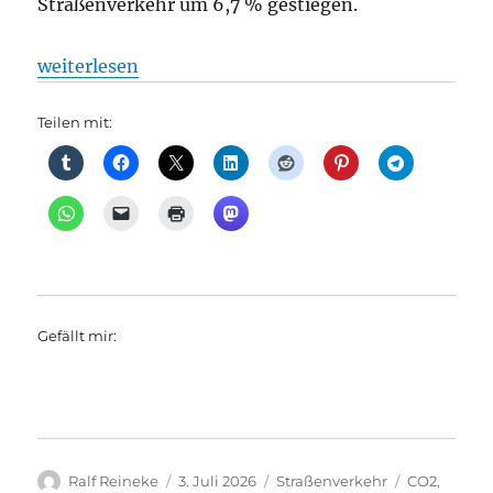
Straßenverkehr um 6,7 % gestiegen.
„Straßenverkehr macht im Jahr 2024 gut ein Fünftel
weiterlesen
Teilen mit:
Gefällt mir:
Autor
Veröffentlicht
Kategorien
Schlagwört
Ralf Reineke
3. Juli 2026
Straßenverkehr
CO2
,