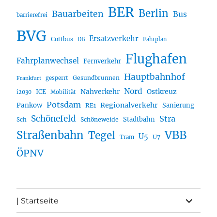
BER
Berlin
Bauarbeiten
Bus
barrierefrei
BVG
Ersatzverkehr
Cottbus
DB
Fahrplan
Flughafen
Fahrplanwechsel
Fernverkehr
Hauptbahnhof
Gesundbrunnen
gesperrt
Frankfurt
Nord
Nahverkehr
Ostkreuz
ICE
i2030
Mobilität
Potsdam
Regionalverkehr
Pankow
Sanierung
RE1
Schönefeld
Stra
Stadtbahn
Sch
Schöneweide
Straßenbahn
VBB
Tegel
U5
U7
Tram
ÖPNV
Unterme
| Startseite
öffnen