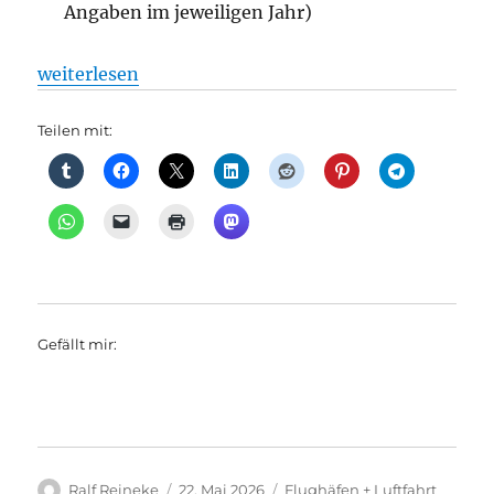
Angaben im jeweiligen Jahr)
„Schallschutzentgelt, aus Senat“
weiterlesen
Teilen mit:
Gefällt mir:
Autor
Veröffentlicht
Kategorien
Ralf Reineke
22. Mai 2026
Flughäfen + Luftfahrt