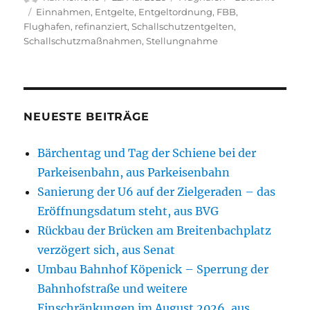
am
Schlagwörter
Einnahmen
,
Entgelte
,
Entgeltordnung
,
FBB
,
Flughafen
,
refinanziert
,
Schallschutzentgelten
,
Schallschutzmaßnahmen
,
Stellungnahme
NEUESTE BEITRÄGE
Bärchentag und Tag der Schiene bei der
Parkeisenbahn, aus Parkeisenbahn
Sanierung der U6 auf der Zielgeraden – das
Eröffnungsdatum steht, aus BVG
Rückbau der Brücken am Breitenbachplatz
verzögert sich, aus Senat
Umbau Bahnhof Köpenick – Sperrung der
Bahnhofstraße und weitere
Einschränkungen im August 2026, aus