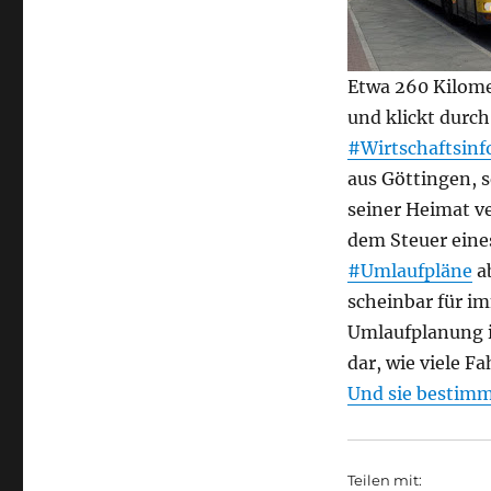
Etwa 260 Kilomet
und klickt durch
#Wirtschaftsinf
aus Göttingen, s
seiner Heimat ve
dem Steuer ein
#Umlaufpläne
a
scheinbar für im
Umlaufplanung i
dar, wie viele F
Und sie bestimm
Teilen mit: