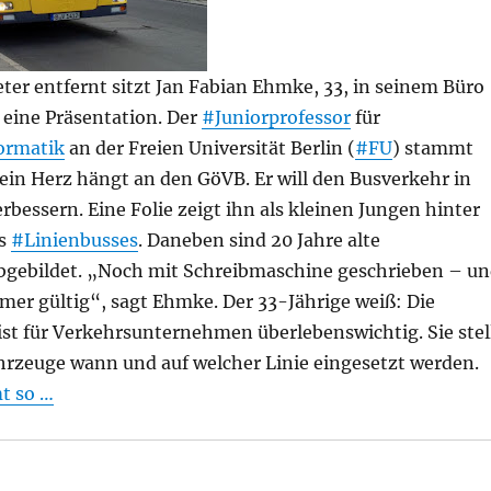
er entfernt sitzt Jan Fabian Ehmke, 33, in seinem Büro
 eine Präsentation. Der
#Juniorprofessor
für
ormatik
an der Freien Universität Berlin (
#FU
) stammt
ein Herz hängt an den GöVB. Er will den Busverkehr in
rbessern. Eine Folie zeigt ihn als kleinen Jungen hinter
es
#Linienbusses
. Daneben sind 20 Jahre alte
bgebildet. „Noch mit Schreibmaschine geschrieben – u
mer gültig“, sagt Ehmke. Der 33-Jährige weiß: Die
st für Verkehrsunternehmen überlebenswichtig. Sie stel
ahrzeuge wann und auf welcher Linie eingesetzt werden.
t so …