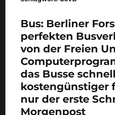
Bus: Berliner For
perfekten Busver
von der Freien Un
Computerprogram
das Busse schnel
kostengünstiger f
nur der erste Schr
Morgenpost