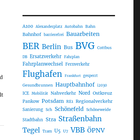
A100
Autobahn
Bahn
Alexanderplatz
Bauarbeiten
Bahnhof
barrierefrei
BVG
BER
Berlin
Bus
Cottbus
Ersatzverkehr
DB
Fahrplan
Fahrplanwechsel
Fernverkehr
Flughafen
gesperrt
Frankfurt
nd
Hauptbahnhof
Gesundbrunnen
i2030
Nord
Nahverkehr
Ostkreuz
ICE
Mobilität
lt
Potsdam
Regionalverkehr
Pankow
RE1
Schönefeld
Sanierung
Sch
Schöneweide
Straßenbahn
Stra
Stadtbahn
VBB
Tegel
ÖPNV
U5
U7
Tram