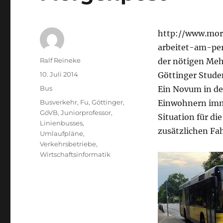
http://www.morg
arbeitet-am-per
Autor
Ralf Reineke
der nötigen Meh
Veröffentlicht
10. Juli 2014
Göttinger Stude
am
Kategorien
Bus
Ein Novum in de
Schlagwörter
Busverkehr
,
Fu
,
Göttinger
,
Einwohnern imme
GöVB
,
Juniorprofessor
,
Situation für di
Linienbusses
,
zusätzlichen Fa
Umlaufpläne
,
Verkehrsbetriebe
,
Wirtschaftsinformatik