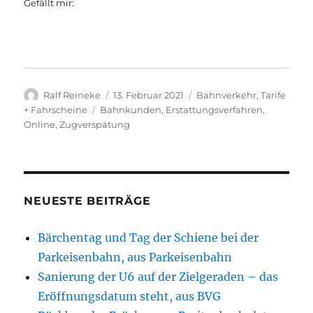
Gefällt mir:
Autor
Veröffentlicht
Kategorien
Ralf Reineke
13. Februar 2021
Bahnverkehr
,
Tarife
am
Schlagwörter
+ Fahrscheine
Bahnkunden
,
Erstattungsverfahren
,
Online
,
Zugverspätung
NEUESTE BEITRÄGE
Bärchentag und Tag der Schiene bei der
Parkeisenbahn, aus Parkeisenbahn
Sanierung der U6 auf der Zielgeraden – das
Eröffnungsdatum steht, aus BVG