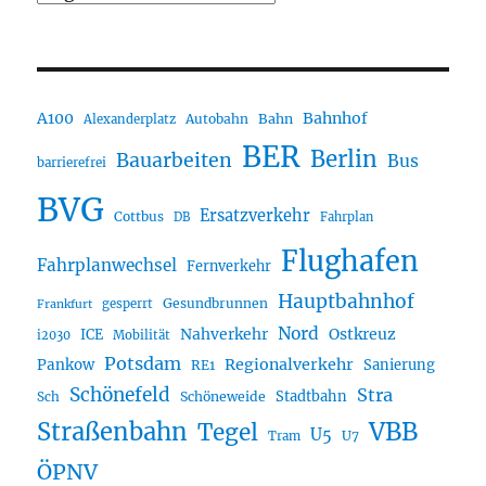
A100
Bahnhof
Autobahn
Bahn
Alexanderplatz
BER
Berlin
Bauarbeiten
Bus
barrierefrei
BVG
Ersatzverkehr
Cottbus
DB
Fahrplan
Flughafen
Fahrplanwechsel
Fernverkehr
Hauptbahnhof
Gesundbrunnen
gesperrt
Frankfurt
Nord
Nahverkehr
Ostkreuz
ICE
i2030
Mobilität
Potsdam
Regionalverkehr
Pankow
Sanierung
RE1
Schönefeld
Stra
Stadtbahn
Sch
Schöneweide
Straßenbahn
VBB
Tegel
U5
U7
Tram
ÖPNV