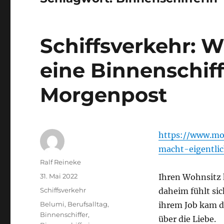
Schiffsverkehr: 
eine Binnenschiff
Morgenpost
https://www.mor
macht-eigentlic
Autor
Ralf Reineke
Veröffentlicht
31. Mai 2022
Ihren Wohnsitz h
am
Kategorien
Schiffsverkehr
daheim fühlt sic
Schlagwörter
Belumi
,
Berufsalltag
,
ihrem Job kam d
Binnenschiffer
,
über die Liebe.