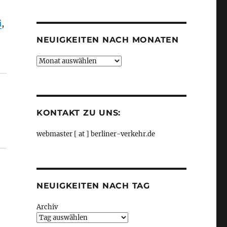
Kategorien
i
,
NEUIGKEITEN NACH MONATEN
Neuigkeiten
iner Morgenpost“
nach
Monaten
KONTAKT ZU UNS:
webmaster [ at ] berliner-verkehr.de
NEUIGKEITEN NACH TAG
Archiv