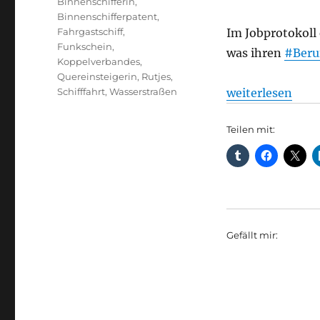
Binnenschifferin
,
Binnenschifferpatent
,
Fahrgastschiff
,
Im Jobprotokoll 
Funkschein
,
was ihren
#Beruf
Koppelverbandes
,
Quereinsteigerin
,
Rutjes
,
„Schiffsverkehr:
Schifffahrt
,
Wasserstraßen
weiterlesen
Teilen mit:
Gefällt mir: