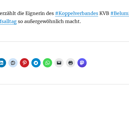
erzählt die Eignerin des
#Koppelverbandes
KVB
#Belum
salltag
so außergewöhnlich macht.
 Was macht eigentlich eine Binnenschifferin?, aus Berl