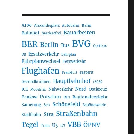
A100
Autobahn
Bahn
Alexanderplatz
Bauarbeiten
Bahnhof
barrierefrei
BVG
BER
Berlin
Bus
Cottbus
Ersatzverkehr
DB
Fahrplan
Fahrplanwechsel
Fernverkehr
Flughafen
gesperrt
Frankfurt
Hauptbahnhof
Gesundbrunnen
i2030
Nord
Nahverkehr
Ostkreuz
ICE
Mobilität
Potsdam
Regionalverkehr
Pankow
RE1
Schönefeld
Sanierung
Sch
Schöneweide
Straßenbahn
Stra
Stadtbahn
VBB
Tegel
ÖPNV
U5
U7
Tram