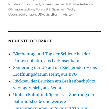
Kupferstichkabinett
,
Museumsinsel
,
NfL
,
Niederlande
,
Olympiastadion
,
Polen
,
RE
,
Spanien
,
Tech
,
Übernachtungen
,
USA
,
visitBerlin
,
Visitor
NEUESTE BEITRÄGE
Bärchentag und Tag der Schiene bei der
Parkeisenbahn, aus Parkeisenbahn
Sanierung der U6 auf der Zielgeraden – das
Eröffnungsdatum steht, aus BVG
Rückbau der Brücken am Breitenbachplatz
verzögert sich, aus Senat
Umbau Bahnhof Köpenick – Sperrung der
Bahnhofstraße und weitere
Einschränkungen im August 2026, aus