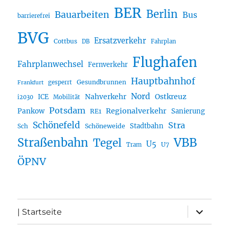
BER
Berlin
Bauarbeiten
Bus
barrierefrei
BVG
Ersatzverkehr
Cottbus
DB
Fahrplan
Flughafen
Fahrplanwechsel
Fernverkehr
Hauptbahnhof
Gesundbrunnen
gesperrt
Frankfurt
Nord
Nahverkehr
Ostkreuz
ICE
i2030
Mobilität
Potsdam
Regionalverkehr
Pankow
Sanierung
RE1
Schönefeld
Stra
Stadtbahn
Sch
Schöneweide
Straßenbahn
VBB
Tegel
U5
U7
Tram
ÖPNV
Unterme
| Startseite
öffnen