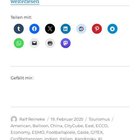
„Tourismus: Positive Bilanz 2024: Berlin zählt 30,
weiterlesen
Teilen mit:
Gefällt mir:
Autor
Veröffentlicht
Kategorien
Schlagwört
Ralf Reineke
19. Februar 2025
Tourismus
am
American
,
Balloon
,
China
,
CityCube
,
East
,
ECCO
,
Economy
,
ESMO
,
Footballspiele
,
Gäste
,
GITEX
,
Großbritannien
,
Indien
,
Italien
,
Kandinsky
,
KI
,