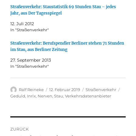
Straßenverkehr: Staustatistik 69 Stunden Stau – jedes
Jahr, aus Der Tagesspiegel
12. Juli 2012
In "Straßenverkehr"
Straßenverkehr: Berufspendler Berliner stehen 71 Stunden
im Stau, aus Berliner Zeitung
27. September 2013
In "Straßenverkehr"
Autor
Veröffentlicht
Kategorien
Schlag
Ralf Reineke
12. Februar 2019
Straßenverkehr
am
Geduld
,
Inrix
,
Nerven
,
Stau
,
Verkehrsdatenanbieter
Beitragsnavigation
ZURÜCK