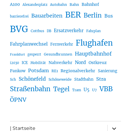
A100
Bahnhof
Autobahn
Bahn
Alexanderplatz
BER
Berlin
Bauarbeiten
Bus
barrierefrei
BVG
Ersatzverkehr
Cottbus
DB
Fahrplan
Flughafen
Fahrplanwechsel
Fernverkehr
Hauptbahnhof
Gesundbrunnen
gesperrt
Frankfurt
Nord
Nahverkehr
Ostkreuz
ICE
i2030
Mobilität
Potsdam
Regionalverkehr
Pankow
Sanierung
RE1
Schönefeld
Stra
Stadtbahn
Sch
Schöneweide
Straßenbahn
VBB
Tegel
U5
U7
Tram
ÖPNV
Unterme
| Startseite