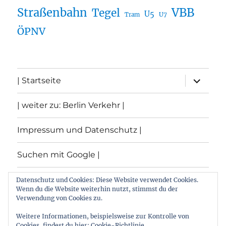
Straßenbahn
VBB
Tegel
U5
U7
Tram
ÖPNV
Unterme
| Startseite
öffnen
| weiter zu: Berlin Verkehr |
Impressum und Datenschutz |
Suchen mit Google |
Themen
Datenschutz und Cookies: Diese Website verwendet Cookies.
Wenn du die Website weiterhin nutzt, stimmst du der
Verwendung von Cookies zu.
Archiv
Weitere Informationen, beispielsweise zur Kontrolle von
Cookies, findest du hier:
Cookie-Richtlinie