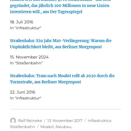
gegründet, das jährlich 100 Millionen in neue Linien
investieren will., aus Der Tagesspiegel
18. Juli 2016
In "Infrastruktur"
Straßenbahn: Ein Jahr M10-Verlängerung: Warum die
Unpünktlichkeit bleibt, aus Berliner Morgenpost
15. November 2024
In "Straßenbahn"
Straßenbahn: Tram nach Moabit rollt ab 2020 durch die
Turmstraße, aus Berliner Morgenpost
22. Juni 2016
In "Infrastruktur"
Autor
Veröffentlicht
Kategorien
Ralf Reineke
13. November 2017
Infrastruktur
,
am
Schlagwörter
Straßenbahn
Moabit
,
Neubau
,