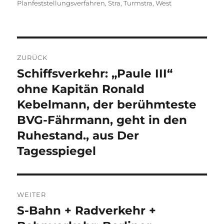
Planfeststellungsverfahren
,
Stra
,
Turmstra
,
West
Beitragsnavigation
ZURÜCK
Schiffsverkehr: „Paule III“
Vorheriger
Beitrag:
ohne Kapitän Ronald
Kebelmann, der berühmteste
BVG-Fährmann, geht in den
Ruhestand., aus Der
Tagesspiegel
WEITER
S-Bahn + Radverkehr +
Nächster
Beitrag: