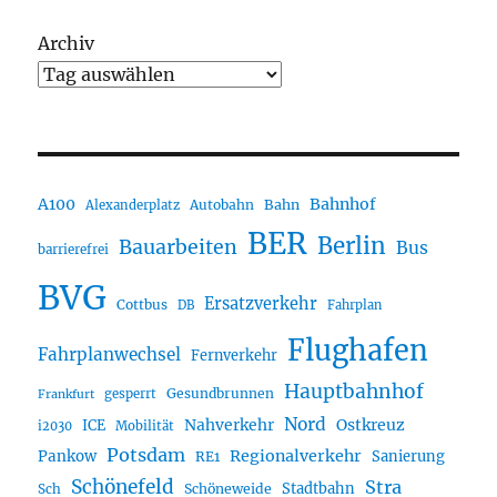
Archiv
A100
Bahnhof
Autobahn
Bahn
Alexanderplatz
BER
Berlin
Bauarbeiten
Bus
barrierefrei
BVG
Ersatzverkehr
Cottbus
DB
Fahrplan
Flughafen
Fahrplanwechsel
Fernverkehr
Hauptbahnhof
Gesundbrunnen
gesperrt
Frankfurt
Nord
Nahverkehr
Ostkreuz
ICE
i2030
Mobilität
Potsdam
Regionalverkehr
Pankow
Sanierung
RE1
Schönefeld
Stra
Stadtbahn
Sch
Schöneweide