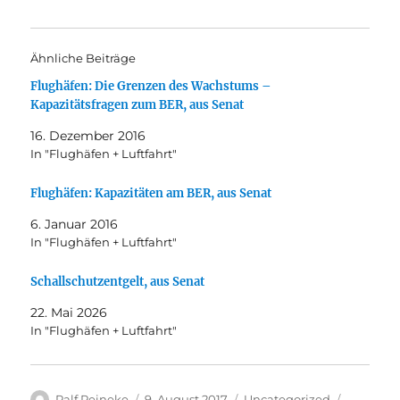
Ähnliche Beiträge
Flughäfen: Die Grenzen des Wachstums –
Kapazitätsfragen zum BER, aus Senat
16. Dezember 2016
In "Flughäfen + Luftfahrt"
Flughäfen: Kapazitäten am BER, aus Senat
6. Januar 2016
In "Flughäfen + Luftfahrt"
Schallschutzentgelt, aus Senat
22. Mai 2026
In "Flughäfen + Luftfahrt"
Autor
Veröffentlicht
Kategorien
Schlagwö
Ralf Reineke
9. August 2017
Uncategorized