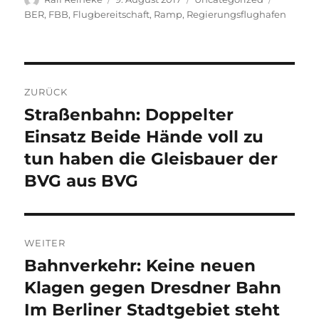
am
BER
,
FBB
,
Flugbereitschaft
,
Ramp
,
Regierungsflughafen
Beitragsnavigation
ZURÜCK
Straßenbahn: Doppelter
Vorheriger
Beitrag:
Einsatz Beide Hände voll zu
tun haben die Gleisbauer der
BVG aus BVG
WEITER
Bahnverkehr: Keine neuen
Nächster
Beitrag:
Klagen gegen Dresdner Bahn
Im Berliner Stadtgebiet steht