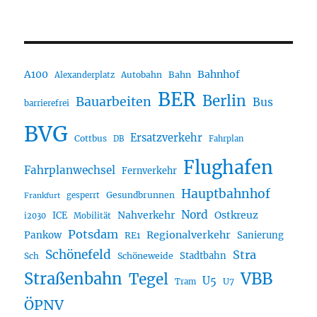
A100
Bahnhof
Autobahn
Bahn
Alexanderplatz
BER
Berlin
Bauarbeiten
Bus
barrierefrei
BVG
Ersatzverkehr
Cottbus
DB
Fahrplan
Flughafen
Fahrplanwechsel
Fernverkehr
Hauptbahnhof
Gesundbrunnen
gesperrt
Frankfurt
Nord
Nahverkehr
Ostkreuz
ICE
i2030
Mobilität
Potsdam
Regionalverkehr
Pankow
Sanierung
RE1
Schönefeld
Stra
Stadtbahn
Sch
Schöneweide
Straßenbahn
VBB
Tegel
U5
U7
Tram
ÖPNV