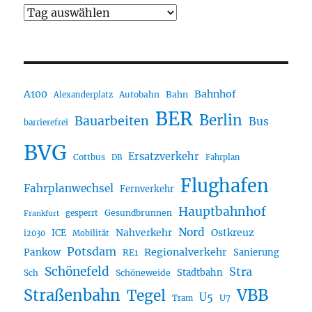
A100
Bahnhof
Autobahn
Bahn
Alexanderplatz
BER
Berlin
Bauarbeiten
Bus
barrierefrei
BVG
Ersatzverkehr
Cottbus
DB
Fahrplan
Flughafen
Fahrplanwechsel
Fernverkehr
Hauptbahnhof
Gesundbrunnen
gesperrt
Frankfurt
Nord
Nahverkehr
Ostkreuz
ICE
i2030
Mobilität
Potsdam
Regionalverkehr
Pankow
Sanierung
RE1
Schönefeld
Stra
Stadtbahn
Sch
Schöneweide
Straßenbahn
VBB
Tegel
U5
U7
Tram