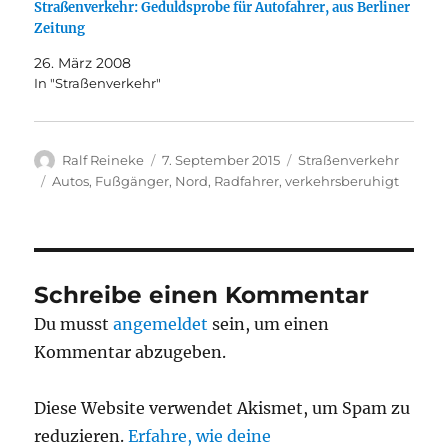
Straßenverkehr: Geduldsprobe für Autofahrer, aus Berliner
Zeitung
26. März 2008
In "Straßenverkehr"
Autor
Veröffentlicht
Kategorien
Ralf Reineke
7. September 2015
Straßenverkehr
am
Schlagwörter
Autos
,
Fußgänger
,
Nord
,
Radfahrer
,
verkehrsberuhigt
Schreibe einen Kommentar
Du musst
angemeldet
sein, um einen
Kommentar abzugeben.
Diese Website verwendet Akismet, um Spam zu
reduzieren.
Erfahre, wie deine