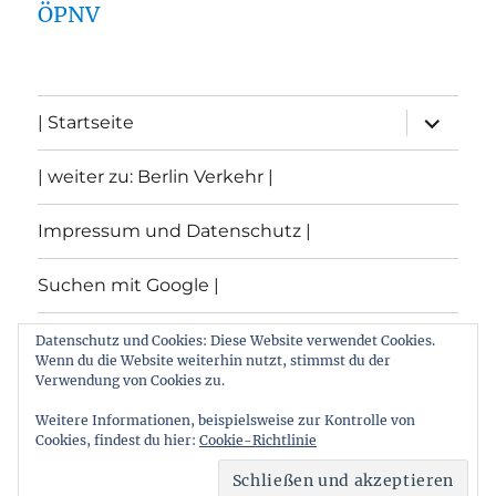
ÖPNV
Unterme
| Startseite
öffnen
| weiter zu: Berlin Verkehr |
Impressum und Datenschutz |
Suchen mit Google |
Themen
Datenschutz und Cookies: Diese Website verwendet Cookies.
Wenn du die Website weiterhin nutzt, stimmst du der
Verwendung von Cookies zu.
Archiv
Weitere Informationen, beispielsweise zur Kontrolle von
Cookies, findest du hier:
Cookie-Richtlinie
Archiv von: Berlin:Verkehr
Stolz präsentiert von
WordPress