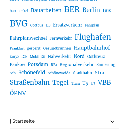
BER
Berlin
Bauarbeiten
Bus
barrierefrei
BVG
Ersatzverkehr
Cottbus
DB
Fahrplan
Flughafen
Fahrplanwechsel
Fernverkehr
Hauptbahnhof
Gesundbrunnen
gesperrt
Frankfurt
Nord
Nahverkehr
Ostkreuz
ICE
i2030
Mobilität
Potsdam
Regionalverkehr
Pankow
Sanierung
RE1
Schönefeld
Stra
Stadtbahn
Sch
Schöneweide
Straßenbahn
VBB
Tegel
U5
U7
Tram
ÖPNV
Unterme
| Startseite
öffnen