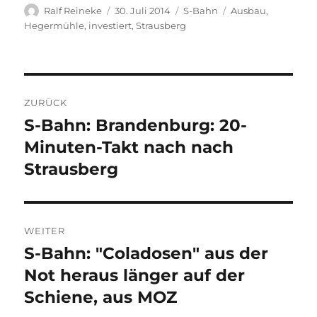
Autor
Veröffentlicht
Kategorien
Schlagwörter
Ralf Reineke
30. Juli 2014
S-Bahn
Ausbau
,
am
Hegermühle
,
investiert
,
Strausberg
Beitragsnavigation
ZURÜCK
S-Bahn: Brandenburg: 20-
Vorheriger
Beitrag:
Minuten-Takt nach nach
Strausberg
WEITER
S-Bahn: "Coladosen" aus der
Nächster
Beitrag:
Not heraus länger auf der
Schiene, aus MOZ