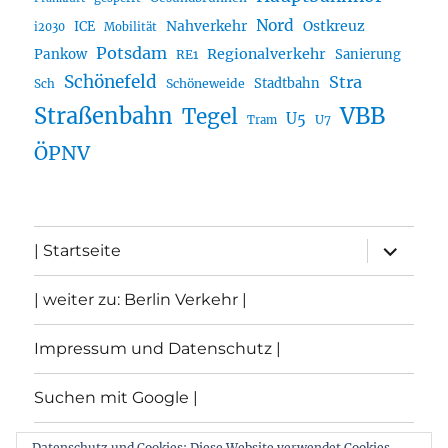
Nord
Nahverkehr
Ostkreuz
ICE
i2030
Mobilität
Potsdam
Regionalverkehr
Pankow
Sanierung
RE1
Schönefeld
Stra
Stadtbahn
Sch
Schöneweide
Straßenbahn
VBB
Tegel
U5
U7
Tram
ÖPNV
Unterme
| Startseite
öffnen
| weiter zu: Berlin Verkehr |
Impressum und Datenschutz |
Suchen mit Google |
Themen
Datenschutz und Cookies: Diese Website verwendet Cookies.