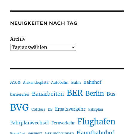
NEUIGKEITEN NACH TAG
Archiv
A100
Bahnhof
Autobahn
Bahn
Alexanderplatz
BER
Berlin
Bauarbeiten
Bus
barrierefrei
BVG
Ersatzverkehr
Cottbus
DB
Fahrplan
Flughafen
Fahrplanwechsel
Fernverkehr
Hauptbahnhof
Gesundbrunnen
gesperrt
Frankfurt