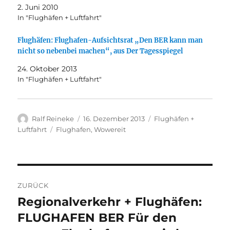
2. Juni 2010
In "Flughäfen + Luftfahrt"
Flughäfen: Flughafen-Aufsichtsrat „Den BER kann man
nicht so nebenbei machen“, aus Der Tagesspiegel
24. Oktober 2013
In "Flughäfen + Luftfahrt"
Autor
Veröffentlicht
Kategorien
Ralf Reineke
16. Dezember 2013
Flughäfen +
am
Schlagwörter
Luftfahrt
Flughafen
,
Wowereit
Beitragsnavigation
ZURÜCK
Regionalverkehr + Flughäfen:
Vorheriger
Beitrag:
FLUGHAFEN BER Für den