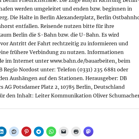
 Berlin Friedrichstraße. Die Züge aus/in Richtung Berlin
hafen werden umgeleitet und enden bzw. beginnen in
rg. Die Halte in Berlin Alexanderplatz, Berlin Ostbahnh
horst entfallen. Reisende nutzen bitte für ihre
Raum Berlin die S-Bahn bzw. die U-Bahn. Es wird
vor Antritt der Fahrt rechtzeitig zu informieren und
eine frühere Verbindung zu nutzen. Informationen
de im Internet unter www.bahn.de/bauarbeiten, beim
 Regio Nordost unter: Telefon (0331) 235 6881 oder
den Aushängen auf den Stationen. Herausgeber: DB
cs AG Potsdamer Platz 2, 10785 Berlin, Deutschland
für den Inhalt: Leiter Kommunikation Oliver Schumache