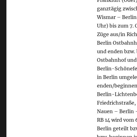
Frankfurt (Oder)
ganztägig zwisc
Wismar – Berlin 
Uhr) bis zum 7. O
Züge aus/in Ri
Berlin Ostbahnh
und enden bzw. 
Ostbahnhof und B
Berlin-Schönefe
in Berlin umgel
enden/beginnen v
Berlin-Lichtenbe
Friedrichstraße,
Nauen – Berlin 
RB 14 wird vom 6.
Berlin geteilt b