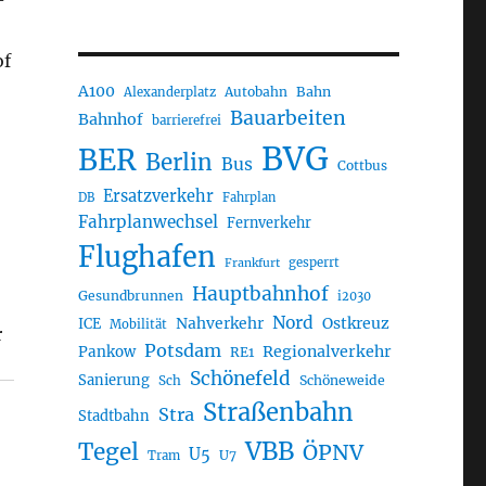
-
of
A100
Autobahn
Bahn
Alexanderplatz
Bauarbeiten
Bahnhof
barrierefrei
BVG
BER
Berlin
Bus
Cottbus
Ersatzverkehr
DB
Fahrplan
Fahrplanwechsel
Fernverkehr
Flughafen
gesperrt
Frankfurt
Hauptbahnhof
Gesundbrunnen
i2030
Nord
Nahverkehr
Ostkreuz
ICE
Mobilität
r
Potsdam
Regionalverkehr
Pankow
RE1
Schönefeld
Sanierung
Sch
Schöneweide
Straßenbahn
Stra
Stadtbahn
VBB
Tegel
ÖPNV
U5
U7
Tram