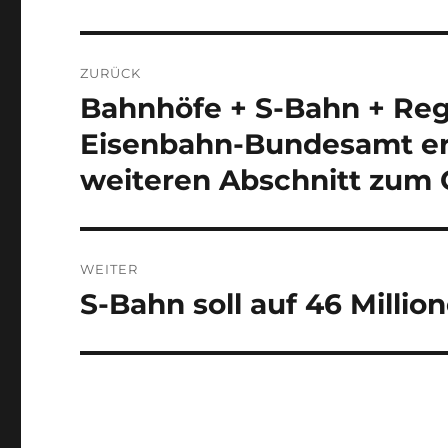
Beitragsnavigation
ZURÜCK
Bahnhöfe + S-Bahn + Reg
Vorheriger
Beitrag:
Eisenbahn-Bundesamt er
weiteren Abschnitt zum
WEITER
S-Bahn soll auf 46 Millio
Nächster
Beitrag: