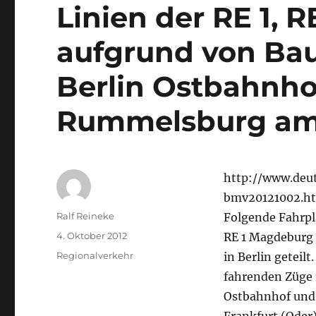
Linien der RE 1, R
aufgrund von Ba
Berlin Ostbahnho
Rummelsburg am 
http://www.deu
bmv20121002.htm
Autor
Ralf Reineke
Folgende Fahrpl
Veröffentlicht
4. Oktober 2012
RE 1 Magdeburg –
am
Kategorien
Regionalverkehr
in Berlin geteil
fahrenden Züge f
Ostbahnhof und 