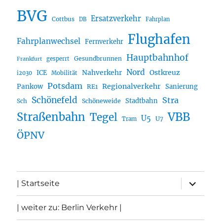
BVG
Ersatzverkehr
Cottbus
DB
Fahrplan
Flughafen
Fahrplanwechsel
Fernverkehr
Hauptbahnhof
Gesundbrunnen
gesperrt
Frankfurt
Nord
Nahverkehr
Ostkreuz
ICE
i2030
Mobilität
Potsdam
Regionalverkehr
Pankow
Sanierung
RE1
Schönefeld
Stra
Stadtbahn
Sch
Schöneweide
Straßenbahn
VBB
Tegel
U5
U7
Tram
ÖPNV
Unterme
| Startseite
öffnen
| weiter zu: Berlin Verkehr |