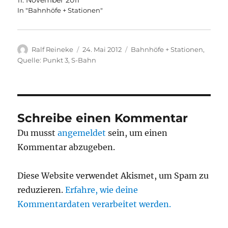
In "Bahnhöfe + Stationen"
Autor
Veröffentlicht
Kategorien
Ralf Reineke
24. Mai 2012
Bahnhöfe + Stationen
,
am
Quelle: Punkt 3
,
S-Bahn
Schreibe einen Kommentar
Du musst
angemeldet
sein, um einen
Kommentar abzugeben.
Diese Website verwendet Akismet, um Spam zu
reduzieren.
Erfahre, wie deine
Kommentardaten verarbeitet werden.