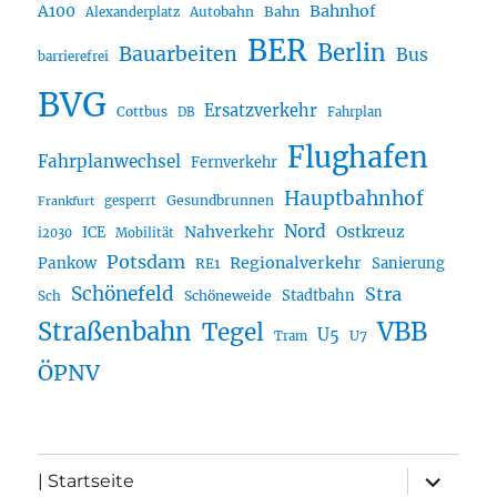
A100
Bahnhof
Autobahn
Bahn
Alexanderplatz
BER
Berlin
Bauarbeiten
Bus
barrierefrei
BVG
Ersatzverkehr
Cottbus
DB
Fahrplan
Flughafen
Fahrplanwechsel
Fernverkehr
Hauptbahnhof
Gesundbrunnen
gesperrt
Frankfurt
Nord
Nahverkehr
Ostkreuz
ICE
i2030
Mobilität
Potsdam
Regionalverkehr
Pankow
Sanierung
RE1
Schönefeld
Stra
Stadtbahn
Sch
Schöneweide
Straßenbahn
VBB
Tegel
U5
U7
Tram
ÖPNV
Unterme
| Startseite
öffnen