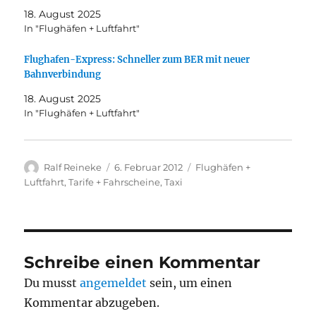
18. August 2025
In "Flughäfen + Luftfahrt"
Flughafen-Express: Schneller zum BER mit neuer
Bahnverbindung
18. August 2025
In "Flughäfen + Luftfahrt"
Autor
Veröffentlicht
Kategorien
Ralf Reineke
6. Februar 2012
Flughäfen +
am
Luftfahrt
,
Tarife + Fahrscheine
,
Taxi
Schreibe einen Kommentar
Du musst
angemeldet
sein, um einen
Kommentar abzugeben.