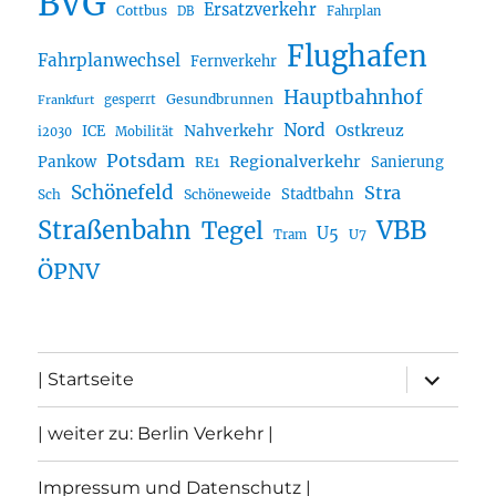
BVG
Ersatzverkehr
Cottbus
DB
Fahrplan
Flughafen
Fahrplanwechsel
Fernverkehr
Hauptbahnhof
Gesundbrunnen
gesperrt
Frankfurt
Nord
Nahverkehr
Ostkreuz
ICE
i2030
Mobilität
Potsdam
Regionalverkehr
Pankow
Sanierung
RE1
Schönefeld
Stra
Stadtbahn
Sch
Schöneweide
Straßenbahn
VBB
Tegel
U5
U7
Tram
ÖPNV
Unterme
| Startseite
öffnen
| weiter zu: Berlin Verkehr |
Impressum und Datenschutz |