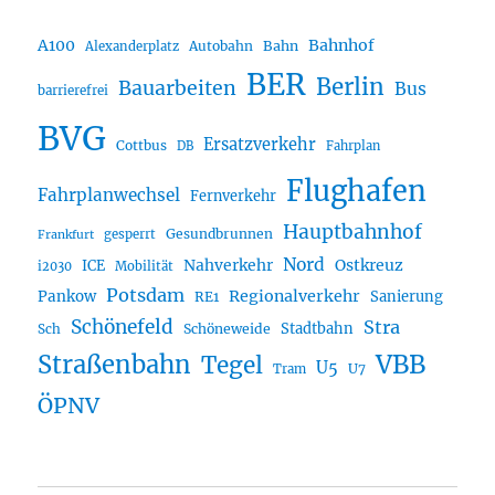
A100
Bahnhof
Autobahn
Bahn
Alexanderplatz
BER
Berlin
Bauarbeiten
Bus
barrierefrei
BVG
Ersatzverkehr
Cottbus
DB
Fahrplan
Flughafen
Fahrplanwechsel
Fernverkehr
Hauptbahnhof
Gesundbrunnen
gesperrt
Frankfurt
Nord
Nahverkehr
Ostkreuz
ICE
i2030
Mobilität
Potsdam
Regionalverkehr
Pankow
Sanierung
RE1
Schönefeld
Stra
Stadtbahn
Sch
Schöneweide
Straßenbahn
VBB
Tegel
U5
U7
Tram
ÖPNV