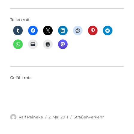
Teilen mit:
Gefällt mir:
Autor
Veröffentlicht
Kategorien
Ralf Reineke
2. Mai 2011
Straßenverkehr
am