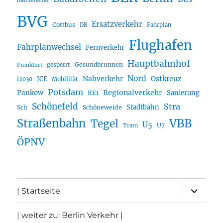
barrierefrei
BVG
Ersatzverkehr
Cottbus
DB
Fahrplan
Flughafen
Fahrplanwechsel
Fernverkehr
Hauptbahnhof
Gesundbrunnen
gesperrt
Frankfurt
Nord
Nahverkehr
Ostkreuz
ICE
i2030
Mobilität
Potsdam
Regionalverkehr
Pankow
Sanierung
RE1
Schönefeld
Stra
Stadtbahn
Sch
Schöneweide
Straßenbahn
VBB
Tegel
U5
U7
Tram
ÖPNV
Unterme
| Startseite
öffnen
| weiter zu: Berlin Verkehr |