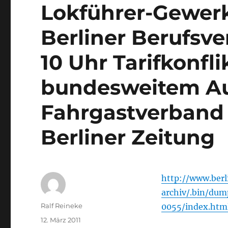
Lokführer-Gewerk
Berliner Berufsv
10 Uhr Tarifkonfli
bundesweitem Au
Fahrgastverband k
Berliner Zeitung
http://www.berl
archiv/.bin/dump
Autor
Ralf Reineke
0055/index.htm
Veröffentlicht
12. März 2011