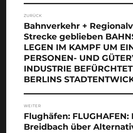
Beitragsnavigation
ZURÜCK
Bahnverkehr + Regionalv
Vorheriger
Beitrag:
Strecke geblieben BAH
LEGEN IM KAMPF UM EI
PERSONEN- UND GÜTER
INDUSTRIE BEFÜRCHTET
BERLINS STADTENTWIC
WEITER
Flughäfen: FLUGHAFEN: E
Nächster
Beitrag:
Breidbach über Alternati