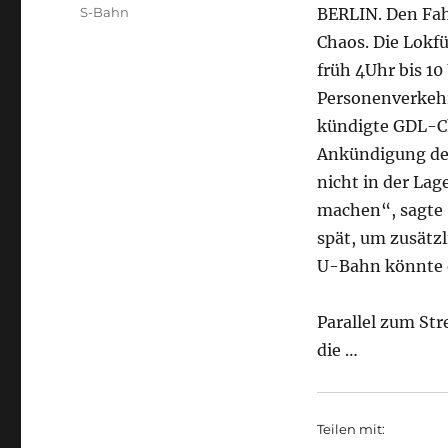
am
Kategorien
S-Bahn
BERLIN. Den Fah
Chaos. Die Lokf
früh 4Uhr bis 1
Personenverkehr 
kündigte GDL-Ch
Ankündigung des
nicht in der Lag
machen“, sagte 
spät, um zusätzl
U-Bahn könnte 
Parallel zum St
die …
Teilen mit: