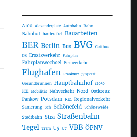
A100
Autobahn
Bahn
Alexanderplatz
Bauarbeiten
Bahnhof
barrierefrei
BVG
BER
Berlin
Bus
Cottbus
Ersatzverkehr
DB
Fahrplan
Fahrplanwechsel
Fernverkehr
Flughafen
gesperrt
Frankfurt
Hauptbahnhof
Gesundbrunnen
i2030
Nord
Nahverkehr
Ostkreuz
ICE
Mobilität
Potsdam
Regionalverkehr
Pankow
RE1
Schönefeld
Sanierung
Sch
Schöneweide
Straßenbahn
Stra
Stadtbahn
VBB
Tegel
ÖPNV
U5
U7
Tram