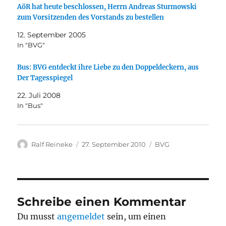
AöR hat heute beschlossen, Herrn Andreas Sturmowski
zum Vorsitzenden des Vorstands zu bestellen
12. September 2005
In "BVG"
Bus: BVG entdeckt ihre Liebe zu den Doppeldeckern, aus
Der Tagesspiegel
22. Juli 2008
In "Bus"
Autor
Veröffentlicht
Kategorien
Ralf Reineke
27. September 2010
BVG
am
Schreibe einen Kommentar
Du musst
angemeldet
sein, um einen