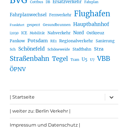
BVG
Ersatzverkehr
Cottbus
DB
Fahrplan
Flughafen
Fahrplanwechsel
Fernverkehr
Hauptbahnhof
Gesundbrunnen
gesperrt
Frankfurt
Nord
Nahverkehr
Ostkreuz
ICE
i2030
Mobilität
Potsdam
Regionalverkehr
Pankow
Sanierung
RE1
Schönefeld
Stra
Stadtbahn
Sch
Schöneweide
Straßenbahn
VBB
Tegel
U5
U7
Tram
ÖPNV
Unterme
| Startseite
öffnen
| weiter zu: Berlin Verkehr |
Impressum und Datenschutz |