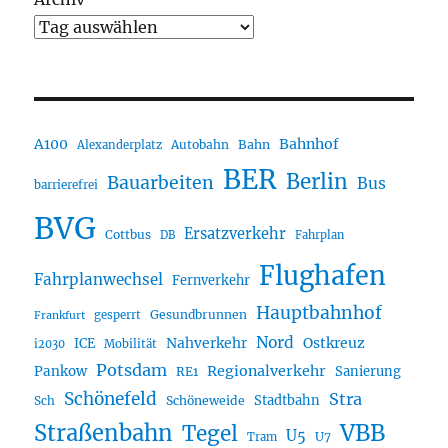
A100
Bahnhof
Autobahn
Bahn
Alexanderplatz
BER
Berlin
Bauarbeiten
Bus
barrierefrei
BVG
Ersatzverkehr
Cottbus
DB
Fahrplan
Flughafen
Fahrplanwechsel
Fernverkehr
Hauptbahnhof
Gesundbrunnen
gesperrt
Frankfurt
Nord
Nahverkehr
Ostkreuz
ICE
i2030
Mobilität
Potsdam
Regionalverkehr
Pankow
Sanierung
RE1
Schönefeld
Stra
Stadtbahn
Sch
Schöneweide
Straßenbahn
VBB
Tegel
U5
U7
Tram