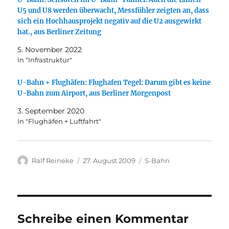
U5 und U8 werden überwacht, Messfühler zeigten an, dass
sich ein Hochhausprojekt negativ auf die U2 ausgewirkt
hat., aus Berliner Zeitung
5. November 2022
In "Infrastruktur"
U-Bahn + Flughäfen: Flughafen Tegel: Darum gibt es keine
U-Bahn zum Airport, aus Berliner Morgenpost
3. September 2020
In "Flughäfen + Luftfahrt"
Autor
Veröffentlicht
Kategorien
Ralf Reineke
27. August 2009
S-Bahn
am
Schreibe einen Kommentar