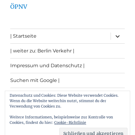
ÖPNV
Unterme
| Startseite
öffnen
| weiter zu: Berlin Verkehr |
Impressum und Datenschutz |
Suchen mit Google |
Themen
Datenschutz und Cookies: Diese Website verwendet Cookies.
Wenn du die Website weiterhin nutzt, stimmst du der
Verwendung von Cookies zu.
Archiv
Weitere Informationen, beispielsweise zur Kontrolle von
Cookies, findest du hier:
Cookie-Richtlinie
Archiv von: Berlin:Verkehr
Stolz präsentiert von