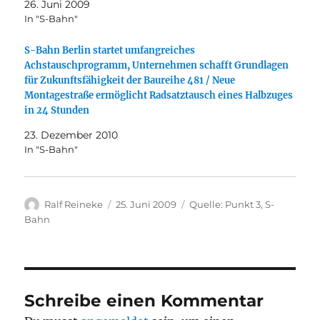
26. Juni 2009
In "S-Bahn"
S-Bahn Berlin startet umfangreiches
Achstauschprogramm, Unternehmen schafft Grundlagen
für Zukunftsfähigkeit der Baureihe 481 / Neue
Montagestraße ermöglicht Radsatztausch eines Halbzuges
in 24 Stunden
23. Dezember 2010
In "S-Bahn"
Autor
Veröffentlicht
Kategorien
Ralf Reineke
25. Juni 2009
Quelle: Punkt 3
,
S-
am
Bahn
Schreibe einen Kommentar