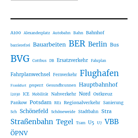
A100
Bahnhof
Autobahn
Bahn
Alexanderplatz
BER
Berlin
Bauarbeiten
Bus
barrierefrei
BVG
Ersatzverkehr
Cottbus
DB
Fahrplan
Flughafen
Fahrplanwechsel
Fernverkehr
Hauptbahnhof
Gesundbrunnen
gesperrt
Frankfurt
Nord
Nahverkehr
Ostkreuz
ICE
i2030
Mobilität
Potsdam
Regionalverkehr
Pankow
Sanierung
RE1
Schönefeld
Stra
Stadtbahn
Sch
Schöneweide
Straßenbahn
VBB
Tegel
U5
U7
Tram
ÖPNV