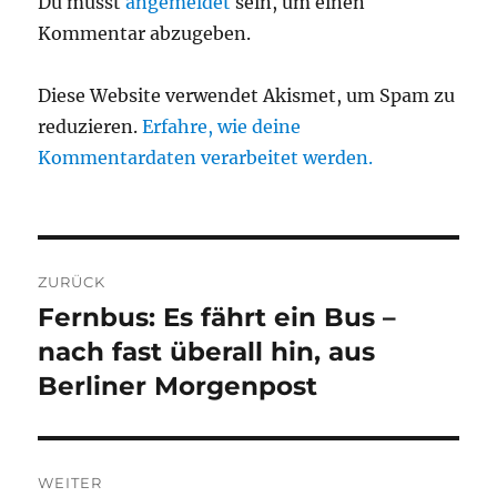
Du musst
angemeldet
sein, um einen
Kommentar abzugeben.
Diese Website verwendet Akismet, um Spam zu
reduzieren.
Erfahre, wie deine
Kommentardaten verarbeitet werden.
Beitragsnavigation
ZURÜCK
Fernbus: Es fährt ein Bus –
Vorheriger
Beitrag:
nach fast überall hin, aus
Berliner Morgenpost
WEITER