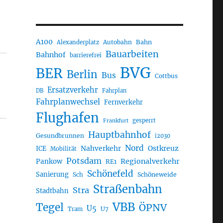
A100
Autobahn
Bahn
Alexanderplatz
Bauarbeiten
Bahnhof
barrierefrei
BVG
BER
Berlin
Bus
Cottbus
Ersatzverkehr
DB
Fahrplan
Fahrplanwechsel
Fernverkehr
Flughafen
gesperrt
Frankfurt
Hauptbahnhof
Gesundbrunnen
i2030
Nord
Nahverkehr
Ostkreuz
ICE
Mobilität
Potsdam
Regionalverkehr
Pankow
RE1
Schönefeld
Sanierung
Sch
Schöneweide
Straßenbahn
Stra
Stadtbahn
VBB
Tegel
ÖPNV
U5
U7
Tram