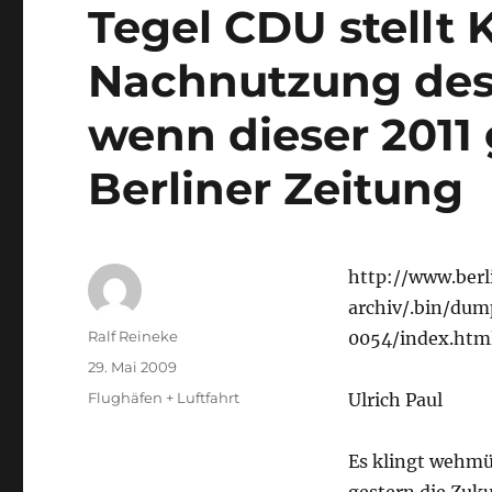
Tegel CDU stellt 
Nachnutzung des 
wenn dieser 2011 
Berliner Zeitung
http://www.berl
archiv/.bin/dum
Autor
Ralf Reineke
0054/index.htm
Veröffentlicht
29. Mai 2009
am
Kategorien
Flughäfen + Luftfahrt
Ulrich Paul
Es klingt wehmü