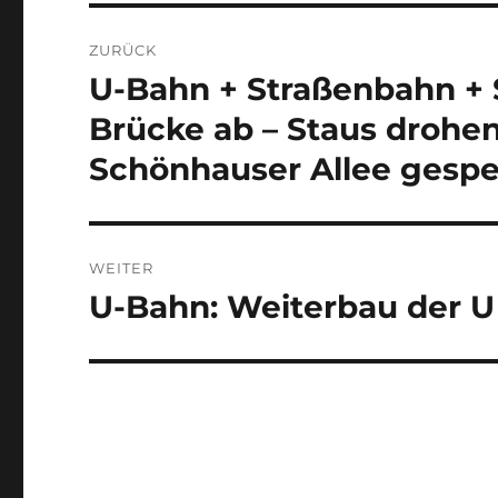
Beitragsnavigation
ZURÜCK
U-Bahn + Straßenbahn + 
Vorheriger
Beitrag:
Brücke ab – Staus drohe
Schönhauser Allee gesper
WEITER
U-Bahn: Weiterbau der U 
Nächster
Beitrag: