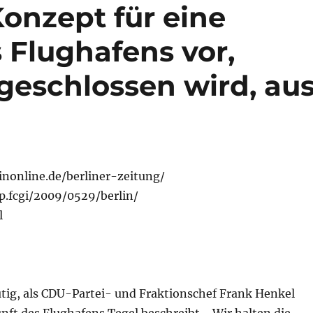
Konzept für eine
Flughafens vor,
geschlossen wird, au
inonline.de/berliner-zeitung/
p.fcgi/2009/0529/berlin/
l
tig, als CDU-Partei- und Fraktionschef Frank Henkel