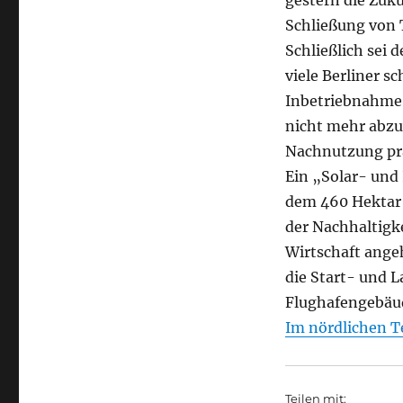
gestern die Zuku
Schließung von T
Schließlich sei 
viele Berliner s
Inbetriebnahme 
nicht mehr abzuw
Nachnutzung prä
Ein „Solar- und
dem 460 Hektar 
der Nachhaltigke
Wirtschaft ange
die Start- und 
Flughafengebäud
Im nördlichen Te
Teilen mit: