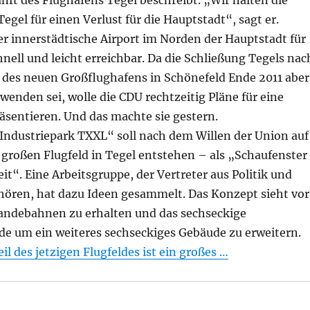
nft des Flughafens Tegel beschreibt. „Wir halten die
egel für einen Verlust für die Hauptstadt“, sagt er.
der innerstädtische Airport im Norden der Hauptstadt für
chnell und leicht erreichbar. Da die Schließung Tegels nac
des neuen Großflughafens in Schönefeld Ende 2011 aber
enden sei, wolle die CDU rechtzeitig Pläne für eine
sentieren. Und das machte sie gestern.
 Industriepark TXXL“ soll nach dem Willen der Union auf
großen Flugfeld in Tegel entstehen – als „Schaufenster
it“. Eine Arbeitsgruppe, der Vertreter aus Politik und
hören, hat dazu Ideen gesammelt. Das Konzept sieht vor
Landebahnen zu erhalten und das sechseckige
e um ein weiteres sechseckiges Gebäude zu erweitern.
il des jetzigen Flugfeldes ist ein großes …