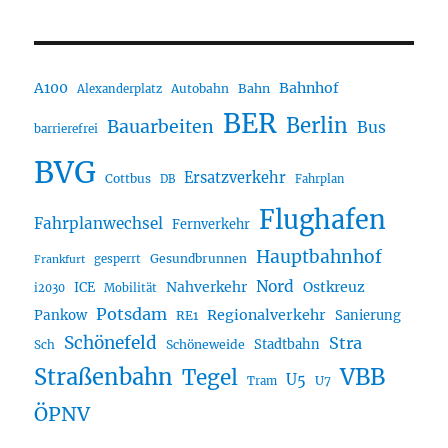
A100
Bahnhof
Autobahn
Bahn
Alexanderplatz
BER
Berlin
Bauarbeiten
Bus
barrierefrei
BVG
Ersatzverkehr
Cottbus
DB
Fahrplan
Flughafen
Fahrplanwechsel
Fernverkehr
Hauptbahnhof
Gesundbrunnen
gesperrt
Frankfurt
Nord
Nahverkehr
Ostkreuz
ICE
i2030
Mobilität
Potsdam
Regionalverkehr
Pankow
Sanierung
RE1
Schönefeld
Stra
Stadtbahn
Sch
Schöneweide
Straßenbahn
VBB
Tegel
U5
U7
Tram
ÖPNV