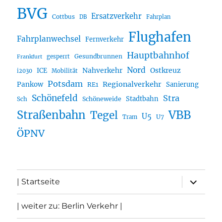
BVG
Ersatzverkehr
Cottbus
DB
Fahrplan
Flughafen
Fahrplanwechsel
Fernverkehr
Hauptbahnhof
Gesundbrunnen
gesperrt
Frankfurt
Nord
Nahverkehr
Ostkreuz
ICE
i2030
Mobilität
Potsdam
Regionalverkehr
Pankow
Sanierung
RE1
Schönefeld
Stra
Stadtbahn
Sch
Schöneweide
Straßenbahn
VBB
Tegel
U5
U7
Tram
ÖPNV
Unterme
| Startseite
öffnen
| weiter zu: Berlin Verkehr |