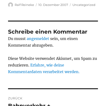
Autor
Veröffentlicht
Kategorien
Ralf Reineke
10. Dezember 2007
Uncategorized
am
Schreibe einen Kommentar
Du musst
angemeldet
sein, um einen
Kommentar abzugeben.
Diese Website verwendet Akismet, um Spam zu
reduzieren.
Erfahre, wie deine
Kommentardaten verarbeitet werden.
Beitragsnavigation
ZURÜCK
Bahnverkehr +
Vorheriger