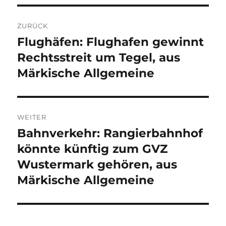
Beitragsnavigation
ZURÜCK
Flughäfen: Flughafen gewinnt
Vorheriger
Beitrag:
Rechtsstreit um Tegel, aus
Märkische Allgemeine
WEITER
Bahnverkehr: Rangierbahnhof
Nächster
Beitrag:
könnte künftig zum GVZ
Wustermark gehören, aus
Märkische Allgemeine