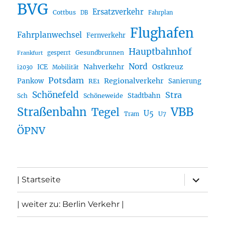
BVG
Ersatzverkehr
Cottbus
DB
Fahrplan
Flughafen
Fahrplanwechsel
Fernverkehr
Hauptbahnhof
Gesundbrunnen
gesperrt
Frankfurt
Nord
Nahverkehr
Ostkreuz
ICE
i2030
Mobilität
Potsdam
Regionalverkehr
Pankow
Sanierung
RE1
Schönefeld
Stra
Stadtbahn
Sch
Schöneweide
Straßenbahn
VBB
Tegel
U5
U7
Tram
ÖPNV
Unterme
| Startseite
öffnen
| weiter zu: Berlin Verkehr |