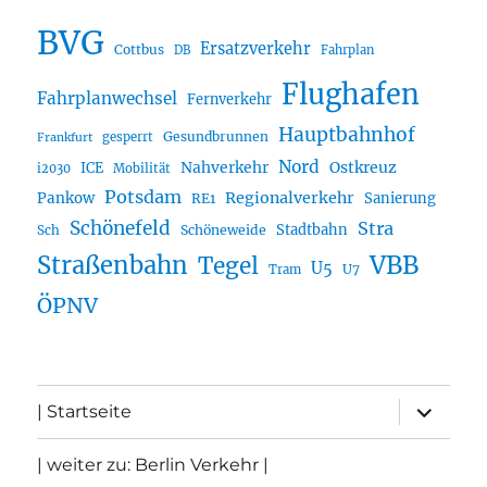
BVG
Ersatzverkehr
Cottbus
DB
Fahrplan
Flughafen
Fahrplanwechsel
Fernverkehr
Hauptbahnhof
Gesundbrunnen
gesperrt
Frankfurt
Nord
Nahverkehr
Ostkreuz
ICE
i2030
Mobilität
Potsdam
Regionalverkehr
Pankow
Sanierung
RE1
Schönefeld
Stra
Stadtbahn
Sch
Schöneweide
Straßenbahn
VBB
Tegel
U5
U7
Tram
ÖPNV
Unterme
| Startseite
öffnen
| weiter zu: Berlin Verkehr |