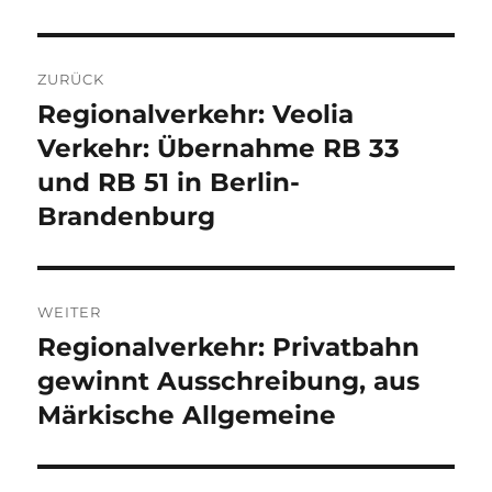
Beitragsnavigation
ZURÜCK
Regionalverkehr: Veolia
Vorheriger
Beitrag:
Verkehr: Übernahme RB 33
und RB 51 in Berlin-
Brandenburg
WEITER
Regionalverkehr: Privatbahn
Nächster
Beitrag:
gewinnt Ausschreibung, aus
Märkische Allgemeine