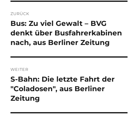
Beitragsnavigation
ZURÜCK
Bus: Zu viel Gewalt – BVG
Vorheriger
Beitrag:
denkt über Busfahrerkabinen
nach, aus Berliner Zeitung
WEITER
S-Bahn: Die letzte Fahrt der
Nächster
Beitrag:
"Coladosen", aus Berliner
Zeitung