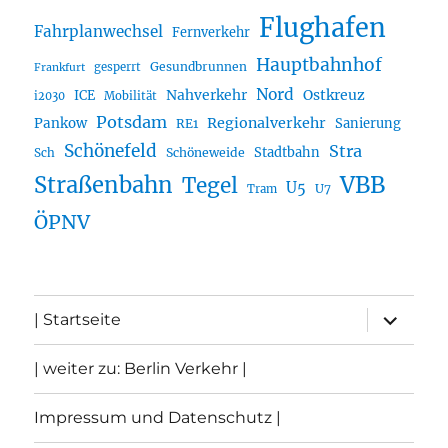
Flughafen
Fahrplanwechsel
Fernverkehr
Hauptbahnhof
Gesundbrunnen
gesperrt
Frankfurt
Nord
Nahverkehr
Ostkreuz
ICE
i2030
Mobilität
Potsdam
Regionalverkehr
Pankow
Sanierung
RE1
Schönefeld
Stra
Stadtbahn
Sch
Schöneweide
Straßenbahn
VBB
Tegel
U5
U7
Tram
ÖPNV
Unterme
| Startseite
öffnen
| weiter zu: Berlin Verkehr |
Impressum und Datenschutz |