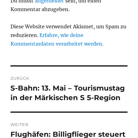
Du musst
angemeldet
sein, um einen
Kommentar abzugeben.
Diese Website verwendet Akismet, um Spam zu
reduzieren.
Erfahre, wie deine
Kommentardaten verarbeitet werden.
Beitragsnavigation
ZURÜCK
S-Bahn: 13. Mai – Tourismustag
Vorheriger
Beitrag:
in der Märkischen S 5-Region
WEITER
Flughäfen: Billigflieger steuert
Nächster