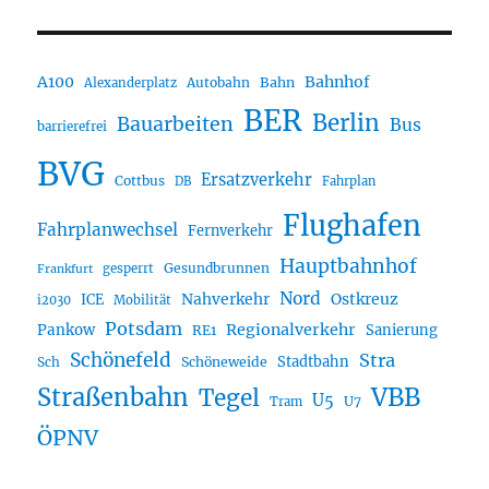
A100
Bahnhof
Autobahn
Bahn
Alexanderplatz
BER
Berlin
Bauarbeiten
Bus
barrierefrei
BVG
Ersatzverkehr
Cottbus
DB
Fahrplan
Flughafen
Fahrplanwechsel
Fernverkehr
Hauptbahnhof
Gesundbrunnen
gesperrt
Frankfurt
Nord
Nahverkehr
Ostkreuz
ICE
i2030
Mobilität
Potsdam
Regionalverkehr
Pankow
Sanierung
RE1
Schönefeld
Stra
Stadtbahn
Sch
Schöneweide
Straßenbahn
VBB
Tegel
U5
U7
Tram
ÖPNV