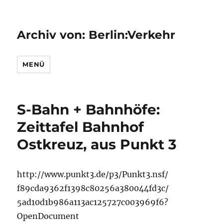
Archiv von: Berlin:Verkehr
MENÜ
S-Bahn + Bahnhöfe:
Zeittafel Bahnhof
Ostkreuz, aus Punkt 3
http://www.punkt3.de/p3/Punkt3.nsf/
f89cda9362f1398c80256a380044fd3c/
5ad10d1b986a113ac125727c003969f6?
OpenDocument