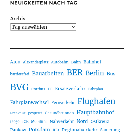
NEUIGKEITEN NACH TAG
Archiv
A100
Bahnhof
Autobahn
Bahn
Alexanderplatz
BER
Berlin
Bauarbeiten
Bus
barrierefrei
BVG
Ersatzverkehr
Cottbus
DB
Fahrplan
Flughafen
Fahrplanwechsel
Fernverkehr
Hauptbahnhof
Gesundbrunnen
gesperrt
Frankfurt
Nord
Nahverkehr
Ostkreuz
ICE
i2030
Mobilität
Potsdam
Regionalverkehr
Pankow
Sanierung
RE1