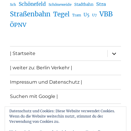
Schönefeld
Stra
Stadtbahn
Sch
Schöneweide
Straßenbahn
VBB
Tegel
U5
U7
Tram
ÖPNV
Unterme
| Startseite
öffnen
| weiter zu: Berlin Verkehr |
Impressum und Datenschutz |
Suchen mit Google |
Themen
Datenschutz und Cookies: Diese Website verwendet Cookies.
Wenn du die Website weiterhin nutzt, stimmst du der
Verwendung von Cookies zu.
Archiv