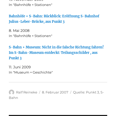
In "Bahnhöfe + Stationen"
Bahnhöfe + S-Bahn: Rückblick: Eröffnung S-Bahnhof
Julius-Leber-Brücke, aus Punkt 3
8. Mai 2008
In "Bahnhöfe + Stationen"
S-Bahn + Museum: Nicht in die falsche Richtung fahren!
Im S-Bahn-Museum entdeckt: Teilungsschilder , aus
Punkt 3
11. Juni 2009
In "Museum + Geschichte"
Autor
Veröffentlicht
Kategorien
Ralf Reineke
8. Februar 2007
Quelle: Punkt 3
,
S-
am
Bahn