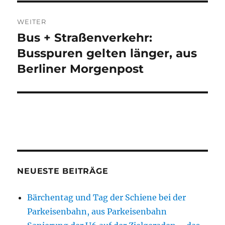
WEITER
Bus + Straßenverkehr:
Nächster
Beitrag:
Busspuren gelten länger, aus
Berliner Morgenpost
NEUESTE BEITRÄGE
Bärchentag und Tag der Schiene bei der
Parkeisenbahn, aus Parkeisenbahn