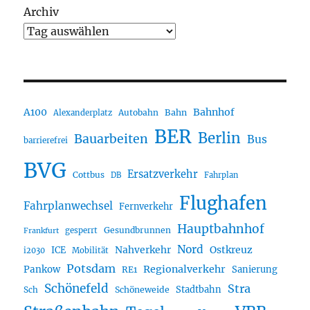
Archiv
A100
Bahnhof
Autobahn
Bahn
Alexanderplatz
BER
Berlin
Bauarbeiten
Bus
barrierefrei
BVG
Ersatzverkehr
Cottbus
DB
Fahrplan
Flughafen
Fahrplanwechsel
Fernverkehr
Hauptbahnhof
Gesundbrunnen
gesperrt
Frankfurt
Nord
Nahverkehr
Ostkreuz
ICE
i2030
Mobilität
Potsdam
Regionalverkehr
Pankow
Sanierung
RE1
Schönefeld
Stra
Stadtbahn
Sch
Schöneweide