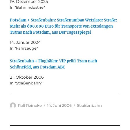
19. Dezember 2025
In "Bahnindustrie"
Potsdam + Straßenbahn: Straßenumbau Wetzlarer Straße:
Mehr als 600.000 Euro für Transporte von extralangen
Trams nach Potsdam, aus Der Tagesspiegel
14. Januar 2024
In "Fahrzeuge"
Straßenbahn + Flughäfen: ViP prüft Tram nach
Schönefeld, aus Potsdam ABC
21. Oktober 2006
In "Straßenbahn"
Autor
Veröffentlicht
Kategorien
Ralf Reineke
14. Juni 2006
Straßenbahn
am