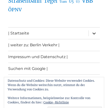
Straßenbahn
VBB
Tegel
U5
U7
Tram
ÖPNV
Unterme
| Startseite
öffnen
| weiter zu: Berlin Verkehr |
Impressum und Datenschutz |
Suchen mit Google |
Themen
Datenschutz und Cookies: Diese Website verwendet Cookies.
Wenn du die Website weiterhin nutzt, stimmst du der
Verwendung von Cookies zu.
Archiv
Weitere Informationen, beispielsweise zur Kontrolle von
Cookies, findest du hier:
Cookie-Richtlinie
Archiv von: Berlin:Verkehr
Stolz präsentiert von