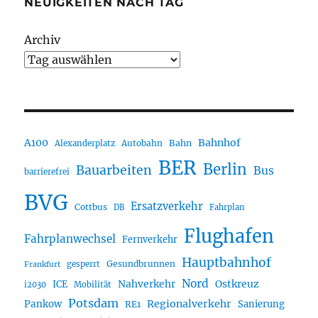
NEUIGKEITEN NACH TAG
Archiv
A100
Bahnhof
Autobahn
Bahn
Alexanderplatz
BER
Berlin
Bauarbeiten
Bus
barrierefrei
BVG
Ersatzverkehr
Cottbus
DB
Fahrplan
Flughafen
Fahrplanwechsel
Fernverkehr
Hauptbahnhof
Gesundbrunnen
gesperrt
Frankfurt
Nord
Nahverkehr
Ostkreuz
ICE
i2030
Mobilität
Potsdam
Regionalverkehr
Pankow
Sanierung
RE1