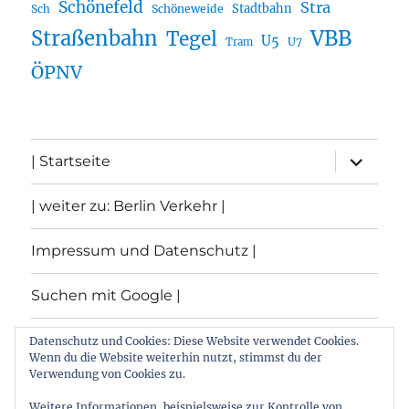
Schönefeld
Stra
Stadtbahn
Sch
Schöneweide
Straßenbahn
VBB
Tegel
U5
U7
Tram
ÖPNV
Unterme
| Startseite
öffnen
| weiter zu: Berlin Verkehr |
Impressum und Datenschutz |
Suchen mit Google |
Themen
Datenschutz und Cookies: Diese Website verwendet Cookies.
Wenn du die Website weiterhin nutzt, stimmst du der
Verwendung von Cookies zu.
Archiv
Weitere Informationen, beispielsweise zur Kontrolle von