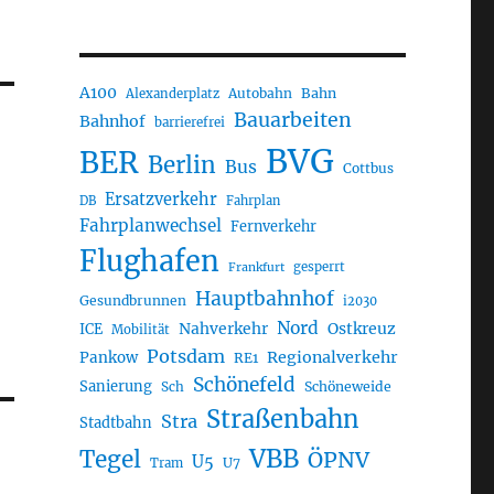
A100
Autobahn
Bahn
Alexanderplatz
Bauarbeiten
Bahnhof
barrierefrei
BVG
BER
Berlin
Bus
Cottbus
Ersatzverkehr
DB
Fahrplan
Fahrplanwechsel
Fernverkehr
Flughafen
gesperrt
Frankfurt
Hauptbahnhof
Gesundbrunnen
i2030
Nord
Nahverkehr
Ostkreuz
ICE
Mobilität
Potsdam
Regionalverkehr
Pankow
RE1
Schönefeld
Sanierung
Sch
Schöneweide
Straßenbahn
Stra
Stadtbahn
VBB
Tegel
ÖPNV
U5
U7
Tram