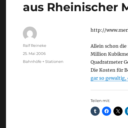
aus Rheinischer 
http://www.mer
Autor
Ralf Reineke
Allein schon di
Veröffentlicht
25. Mai 2006
Million Kubikme
am
Kategorien
Bahnhöfe + Stationen
Quadratmeter Ge
Die Kosten für 
gar so gewaltig,
Teilen mit: