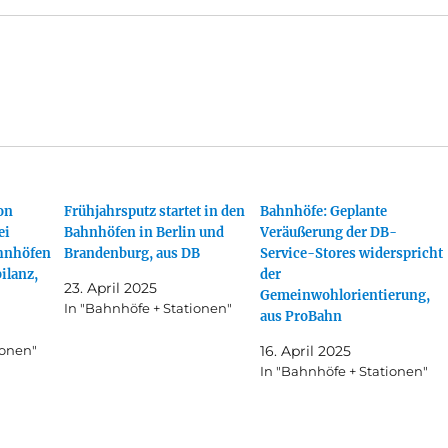
on
Frühjahrsputz startet in den
Bahnhöfe: Geplante
ei
Bahnhöfen in Berlin und
Veräußerung der DB-
hnhöfen
Brandenburg, aus DB
Service-Stores widerspricht
ilanz,
der
23. April 2025
Gemeinwohlorientierung,
In "Bahnhöfe + Stationen"
aus ProBahn
ionen"
16. April 2025
In "Bahnhöfe + Stationen"