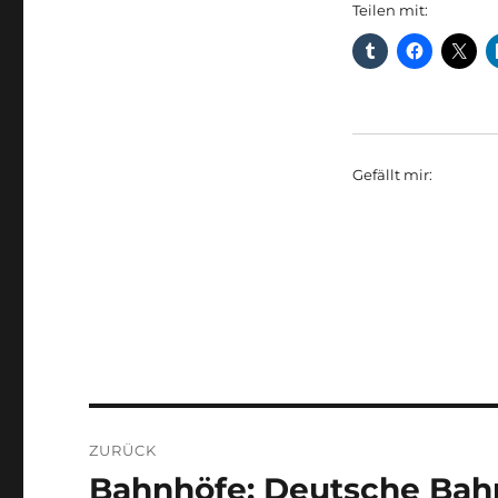
Teilen mit:
Gefällt mir:
Beitragsnavigation
ZURÜCK
Bahnhöfe: Deutsche Bahn
Vorheriger