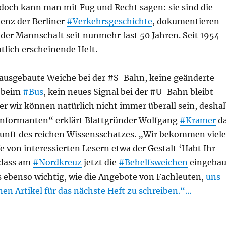
 doch kann man mit Fug und Recht sagen: sie sind die
enz der Berliner
#Verkehrsgeschichte
, dokumentieren
nder Mannschaft seit nunmehr fast 50 Jahren. Seit 1954
tlich erscheinende Heft.
 ausgebaute Weiche bei der #S-Bahn, keine geänderte
beim
#Bus
, kein neues Signal bei der #U-Bahn bleibt
r wir können natürlich nicht immer überall sein, desha
 Informanten“ erklärt Blattgründer Wolfgang
#Kramer
d
kunft des reichen Wissensschatzes. „Wir bekommen viele
e von interessierten Lesern etwa der Gestalt ‘Habt Ihr
 dass am
#Nordkreuz
jetzt die
#Behelfsweichen
eingebau
ns ebenso wichtig, wie die Angebote von Fachleuten,
uns
nen Artikel für das nächste Heft zu schreiben.“…