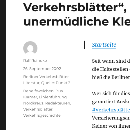
Verkehrsblätter“
unermüdliche Kle
Startseite
Autor
Ralf Reineke
Seit wann sind 
Veröffentlicht
26. September 2002
die Haltestellen
am
Kategorien
Berliner Verkehrsblätter
,
hieß die Berline
Literatur
,
Quelle: Punkt 3
Schlagwörter
Behelfsweichen
,
Bus
,
Wer sich für die
Kramer
,
Linienführung
,
garantiert Ausku
Nordkreuz
,
Redakteuren
,
Verkehrsblätter
,
#Verkehrsblätte
Verkehrsgeschichte
Versicherungsan
Keiner von ihne