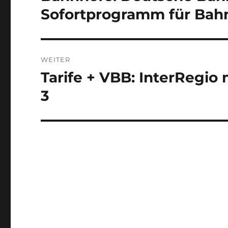
Beitrag:
Sofortprogramm für Bahn
WEITER
Tarife + VBB: InterRegio
Nächster
Beitrag:
3