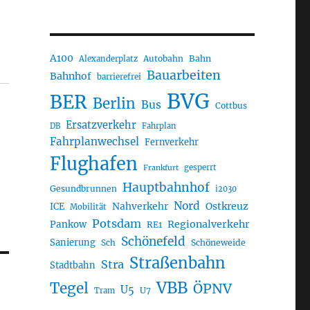
A100
Autobahn
Bahn
Alexanderplatz
Bauarbeiten
Bahnhof
barrierefrei
BVG
BER
Berlin
Bus
Cottbus
Ersatzverkehr
DB
Fahrplan
Fahrplanwechsel
Fernverkehr
Flughafen
gesperrt
Frankfurt
Hauptbahnhof
Gesundbrunnen
i2030
Nord
Nahverkehr
Ostkreuz
ICE
Mobilität
Potsdam
Regionalverkehr
Pankow
RE1
Schönefeld
Sanierung
Sch
Schöneweide
Straßenbahn
Stra
Stadtbahn
VBB
Tegel
ÖPNV
U5
U7
Tram