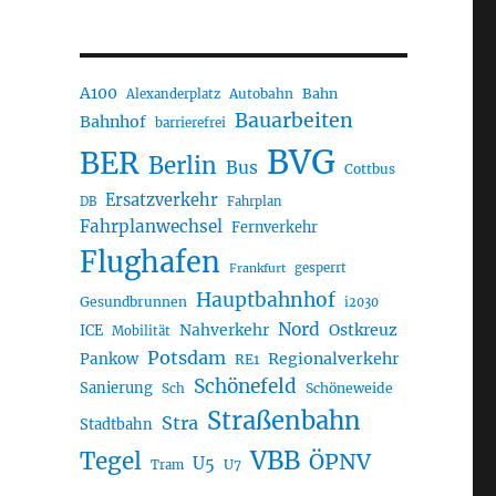
A100
Autobahn
Bahn
Alexanderplatz
Bauarbeiten
Bahnhof
barrierefrei
BVG
BER
Berlin
Bus
Cottbus
Ersatzverkehr
DB
Fahrplan
Fahrplanwechsel
Fernverkehr
Flughafen
gesperrt
Frankfurt
Hauptbahnhof
Gesundbrunnen
i2030
Nord
Nahverkehr
Ostkreuz
ICE
Mobilität
Potsdam
Regionalverkehr
Pankow
RE1
Schönefeld
Sanierung
Sch
Schöneweide
Straßenbahn
Stra
Stadtbahn
VBB
Tegel
ÖPNV
U5
U7
Tram