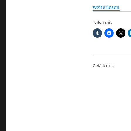
„Taxi: Schönefe
weiterlesen
Teilen mit:
Gefällt mir: