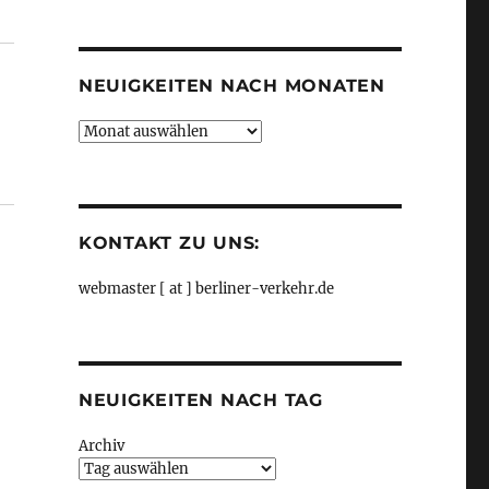
Kategorien
“
NEUIGKEITEN NACH MONATEN
Neuigkeiten
nach
Monaten
KONTAKT ZU UNS:
webmaster [ at ] berliner-verkehr.de
NEUIGKEITEN NACH TAG
Archiv