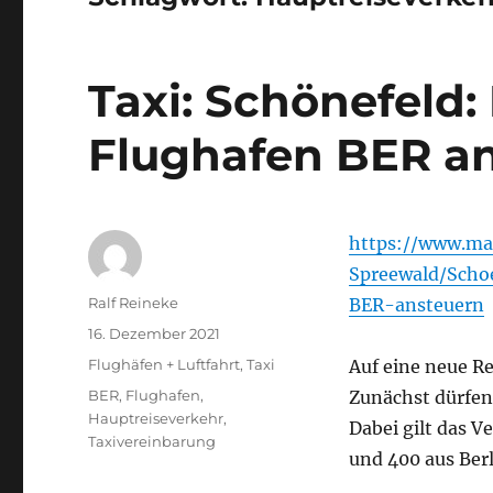
Taxi: Schönefeld:
Flughafen BER a
https://www.ma
Spreewald/Scho
Autor
Ralf Reineke
BER-ansteuern
Veröffentlicht
16. Dezember 2021
am
Kategorien
Flughäfen + Luftfahrt
,
Taxi
Auf eine neue Re
Schlagwörter
BER
,
Flughafen
,
Zunächst dürfen
Hauptreiseverkehr
,
Dabei gilt das 
Taxivereinbarung
und 400 aus Berl