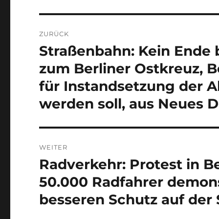
Beitragsnavigation
ZURÜCK
Straßenbahn: Kein Ende
Vorheriger
Beitrag:
zum Berliner Ostkreuz, B
für Instandsetzung der Al
werden soll, aus Neues 
WEITER
Radverkehr: Protest in 
Nächster
Beitrag:
50.000 Radfahrer demonst
besseren Schutz auf der 