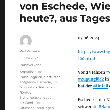
von Eschede, Wie 
heute?, aus Tage
03.06.2023
Autor
Ralf Reineke
https://www.tag
Veröffentlicht
3. Juni 2023
100.html
am
Kategorien
Bahnverkehr
Schlagwörter
Anprallschutz
,
Vor 25 Jahren
#
Bahnunglück
,
einstürzen
,
#Zugunglück
in
entgleiste
,
Eschede
,
ICE
,
hat der
#Unfall
Monoblock
,
Radreifen
,
Röntgen
,
Sicherheitskonzept
,
Eschede – der N
Straßenbrücke
,
schwerste
#Bah
Ultraschallprüfungen
,