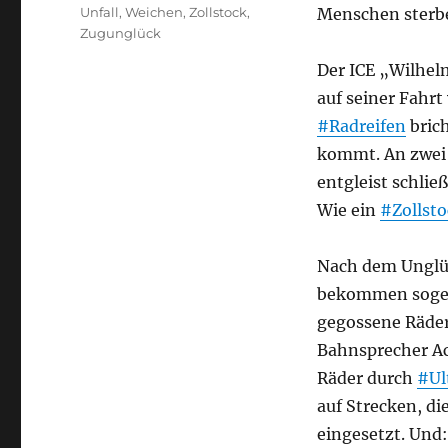
Unfall
,
Weichen
,
Zollstock
,
Menschen sterbe
Zugunglück
Der ICE „Wilhe
auf seiner Fahr
#Radreifen
brich
kommt. An zwe
entgleist schlie
Wie ein
#Zollsto
Nach dem Unglüc
bekommen sog
gegossene Räder
Bahnsprecher Ac
Räder durch
#Ul
auf Strecken, d
eingesetzt. Und: