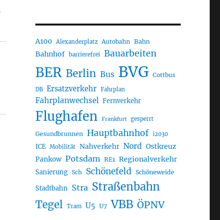
n
A100
Autobahn
Bahn
Alexanderplatz
Bauarbeiten
Bahnhof
barrierefrei
BVG
BER
Berlin
Bus
Cottbus
Ersatzverkehr
DB
Fahrplan
Fahrplanwechsel
Fernverkehr
Flughafen
gesperrt
Frankfurt
Hauptbahnhof
Gesundbrunnen
i2030
Nord
Nahverkehr
Ostkreuz
ICE
Mobilität
Potsdam
Regionalverkehr
Pankow
RE1
Schönefeld
Sanierung
Sch
Schöneweide
Straßenbahn
Stra
Stadtbahn
VBB
Tegel
ÖPNV
U5
U7
Tram