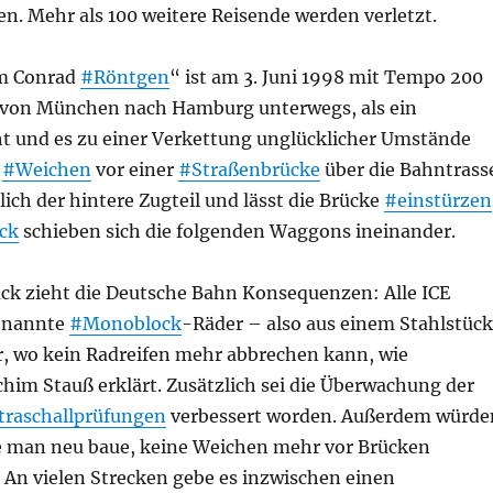
n. Mehr als 100 weitere Reisende werden verletzt.
lm Conrad
#Röntgen
“ ist am 3. Juni 1998 mit Tempo 200
t von München nach Hamburg unterwegs, als ein
t und es zu einer Verkettung unglücklicher Umstände
i
#Weichen
vor einer
#Straßenbrücke
über die Bahntrass
ßlich der hintere Zugteil und lässt die Brücke
#einstürzen
ck
schieben sich die folgenden Waggons ineinander.
k zieht die Deutsche Bahn Konsequenzen: Alle ICE
enannte
#Monoblock
-Räder – also aus einem Stahlstück
, wo kein Radreifen mehr abbrechen kann, wie
him Stauß erklärt. Zusätzlich sei die Überwachung der
traschallprüfungen
verbessert worden. Außerdem würde
ie man neu baue, keine Weichen mehr vor Brücken
 An vielen Strecken gebe es inzwischen einen