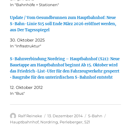
In "Bahnhöfe + Stationen"
Update / Vom Gesundbrunnen zum Hauptbahnhof: Neue
S-Bahn-Linie S15 soll Ende März 2026 eröffnet werden,
aus Der Tagesspiegel
30. Oktober 2025
In "Infrastruktur"
S-Bahnverbindung Nordring – Hauptbahnhof (S21): Neue
Bauetappe am Hauptbahnhof beginnt Ab 15. Oktober wird
das Friedrich-List-Ufer für den Fahrzeugverkehr gesperrt
• Baugrube für den unterirdischen S-Bahnhof entsteht
12. Oktober 2012
In "Bus"
Autor
Veröffentlicht
Kategorien
Schlagwörte
Ralf Reineke
13. Dezember 2014
S-Bahn
am
Hauptbahnhof
,
Nordring
,
Perleberger
,
S21