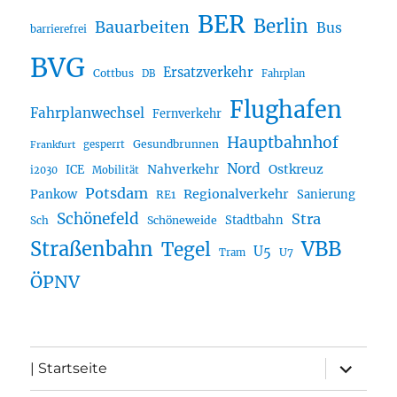
BER
Berlin
Bauarbeiten
Bus
barrierefrei
BVG
Ersatzverkehr
Cottbus
DB
Fahrplan
Flughafen
Fahrplanwechsel
Fernverkehr
Hauptbahnhof
Gesundbrunnen
gesperrt
Frankfurt
Nord
Nahverkehr
Ostkreuz
ICE
i2030
Mobilität
Potsdam
Regionalverkehr
Pankow
Sanierung
RE1
Schönefeld
Stra
Stadtbahn
Sch
Schöneweide
Straßenbahn
VBB
Tegel
U5
U7
Tram
ÖPNV
Unterme
| Startseite
öffnen