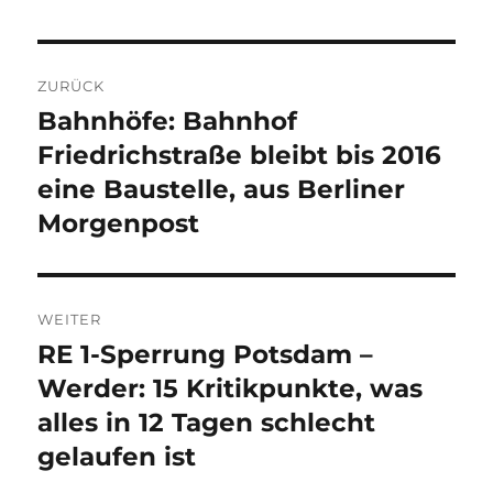
Beitragsnavigation
ZURÜCK
Bahnhöfe: Bahnhof
Vorheriger
Beitrag:
Friedrichstraße bleibt bis 2016
eine Baustelle, aus Berliner
Morgenpost
WEITER
RE 1-Sperrung Potsdam –
Nächster
Beitrag:
Werder: 15 Kritikpunkte, was
alles in 12 Tagen schlecht
gelaufen ist