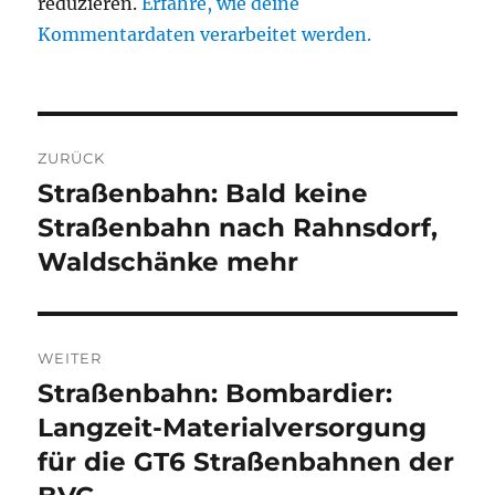
reduzieren.
Erfahre, wie deine
Kommentardaten verarbeitet werden.
Beitragsnavigation
ZURÜCK
Straßenbahn: Bald keine
Vorheriger
Beitrag:
Straßenbahn nach Rahnsdorf,
Waldschänke mehr
WEITER
Straßenbahn: Bombardier:
Nächster
Beitrag:
Langzeit-Materialversorgung
für die GT6 Straßenbahnen der