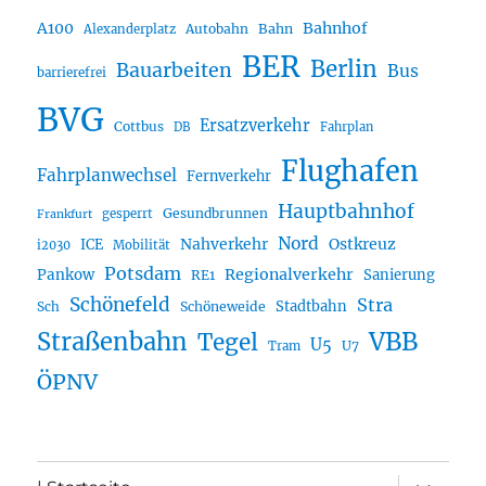
A100
Bahnhof
Autobahn
Bahn
Alexanderplatz
BER
Berlin
Bauarbeiten
Bus
barrierefrei
BVG
Ersatzverkehr
Cottbus
DB
Fahrplan
Flughafen
Fahrplanwechsel
Fernverkehr
Hauptbahnhof
Gesundbrunnen
gesperrt
Frankfurt
Nord
Nahverkehr
Ostkreuz
ICE
i2030
Mobilität
Potsdam
Regionalverkehr
Pankow
Sanierung
RE1
Schönefeld
Stra
Stadtbahn
Sch
Schöneweide
Straßenbahn
VBB
Tegel
U5
U7
Tram
ÖPNV
Unterme