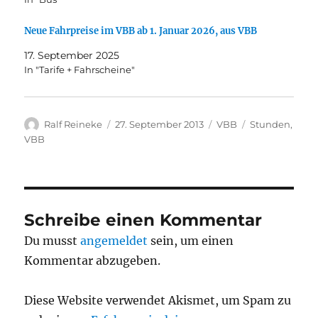
Neue Fahrpreise im VBB ab 1. Januar 2026, aus VBB
17. September 2025
In "Tarife + Fahrscheine"
Autor
Veröffentlicht
Kategorien
Schlagwörter
Ralf Reineke
27. September 2013
VBB
Stunden
,
am
VBB
Schreibe einen Kommentar
Du musst
angemeldet
sein, um einen
Kommentar abzugeben.
Diese Website verwendet Akismet, um Spam zu