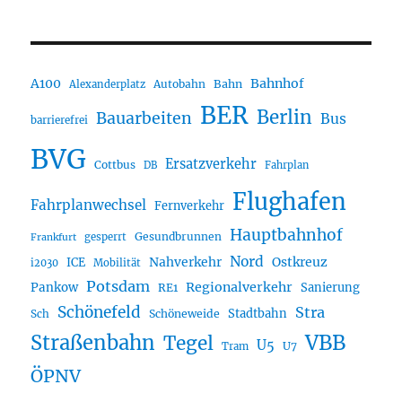
A100
Bahnhof
Autobahn
Bahn
Alexanderplatz
BER
Berlin
Bauarbeiten
Bus
barrierefrei
BVG
Ersatzverkehr
Cottbus
DB
Fahrplan
Flughafen
Fahrplanwechsel
Fernverkehr
Hauptbahnhof
Gesundbrunnen
gesperrt
Frankfurt
Nord
Nahverkehr
Ostkreuz
ICE
i2030
Mobilität
Potsdam
Regionalverkehr
Pankow
Sanierung
RE1
Schönefeld
Stra
Stadtbahn
Sch
Schöneweide
Straßenbahn
VBB
Tegel
U5
U7
Tram
ÖPNV