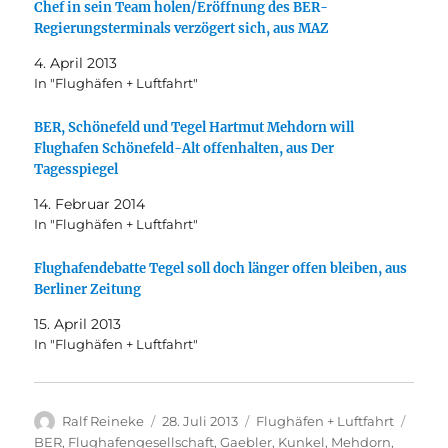
Chef in sein Team holen/Eröffnung des BER-
Regierungsterminals verzögert sich, aus MAZ
4. April 2013
In "Flughäfen + Luftfahrt"
BER, Schönefeld und Tegel Hartmut Mehdorn will
Flughafen Schönefeld-Alt offenhalten, aus Der
Tagesspiegel
14. Februar 2014
In "Flughäfen + Luftfahrt"
Flughafendebatte Tegel soll doch länger offen bleiben, aus
Berliner Zeitung
15. April 2013
In "Flughäfen + Luftfahrt"
Autor
Veröffentlicht
Kategorien
Schla
Ralf Reineke
28. Juli 2013
Flughäfen + Luftfahrt
am
BER
,
Flughafengesellschaft
,
Gaebler
,
Kunkel
,
Mehdorn
,