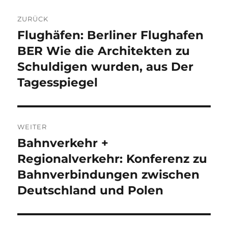
Beitragsnavigation
ZURÜCK
Flughäfen: Berliner Flughafen
Vorheriger
Beitrag:
BER Wie die Architekten zu
Schuldigen wurden, aus Der
Tagesspiegel
WEITER
Bahnverkehr +
Nächster
Beitrag:
Regionalverkehr: Konferenz zu
Bahnverbindungen zwischen
Deutschland und Polen