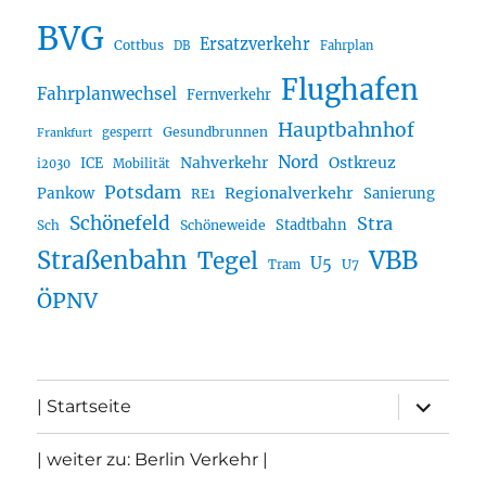
BVG
Ersatzverkehr
Cottbus
DB
Fahrplan
Flughafen
Fahrplanwechsel
Fernverkehr
Hauptbahnhof
Gesundbrunnen
gesperrt
Frankfurt
Nord
Nahverkehr
Ostkreuz
ICE
i2030
Mobilität
Potsdam
Regionalverkehr
Pankow
Sanierung
RE1
Schönefeld
Stra
Stadtbahn
Sch
Schöneweide
Straßenbahn
VBB
Tegel
U5
U7
Tram
ÖPNV
Unterme
| Startseite
öffnen
| weiter zu: Berlin Verkehr |